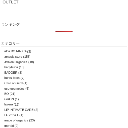
OUTLET
ランキング
カテゴリー
alba BOTANICA
(3)
amasia store
(158)
Avalon Organics
(18)
babybuba
(18)
BADGER
(3)
burt's bees
(7)
Care of Gerd
(1)
eco cosmetics
(6)
EO
(21)
GRON
(1)
lavera
(12)
LIP INTIMATE CARE
(2)
LOVEBYT
(1)
made of organics
(23)
meraki
(2)