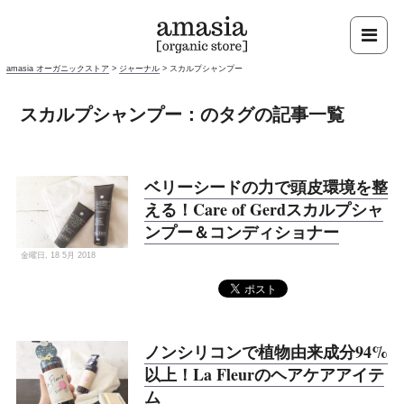
amasia オーガニックストア
>
ジャーナル
>
スカルプシャンプー
スカルプシャンプー：のタグの記事一覧
ベリーシードの力で頭皮環境を整
える！Care of Gerdスカルプシャ
ンプー＆コンディショナー
金曜日, 18 5月 2018
ノンシリコンで植物由来成分94%
以上！La Fleurのヘアケアアイテ
ム