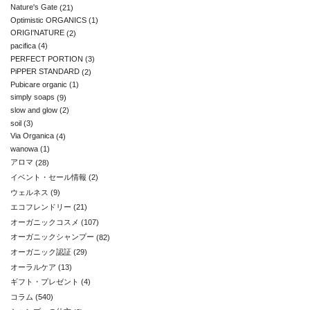
Nature's Gate
(21)
Optimistic ORGANICS
(1)
ORIGI'NATURE
(2)
pacifica
(4)
PERFECT PORTION
(3)
PiPPER STANDARD
(2)
Pubicare organic
(1)
simply soaps
(9)
slow and glow
(2)
soil
(3)
Via Organica
(4)
wanowa
(1)
アロマ
(28)
イベント・セール情報
(2)
ウェルネス
(9)
エコフレンドリー
(21)
オーガニックコスメ
(107)
オーガニックシャンプー
(82)
オーガニック認証
(29)
オーラルケア
(13)
ギフト・プレゼント
(4)
コラム
(540)