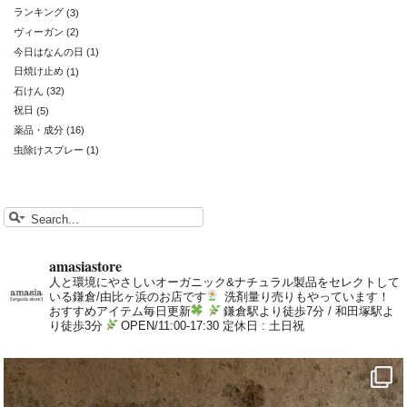
ランキング
(3)
ヴィーガン
(2)
今日はなんの日
(1)
日焼け止め
(1)
石けん
(32)
祝日
(5)
薬品・成分
(16)
虫除けスプレー
(1)
amasiastore
人と環境にやさしいオーガニック&ナチュラル製品をセレクトして
いる鎌倉/由比ヶ浜のお店です
洗剤量り売りもやっています！
おすすめアイテム毎日更新
鎌倉駅より徒歩7分 / 和田塚駅よ
り徒歩3分
OPEN/11:00-17:30 定休日 : 土日祝