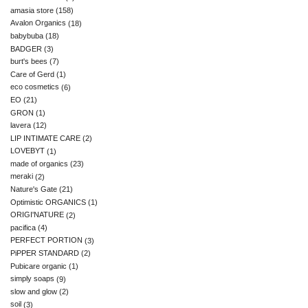
amasia store
(158)
Avalon Organics
(18)
babybuba
(18)
BADGER
(3)
burt's bees
(7)
Care of Gerd
(1)
eco cosmetics
(6)
EO
(21)
GRON
(1)
lavera
(12)
LIP INTIMATE CARE
(2)
LOVEBYT
(1)
made of organics
(23)
meraki
(2)
Nature's Gate
(21)
Optimistic ORGANICS
(1)
ORIGI'NATURE
(2)
pacifica
(4)
PERFECT PORTION
(3)
PiPPER STANDARD
(2)
Pubicare organic
(1)
simply soaps
(9)
slow and glow
(2)
soil
(3)