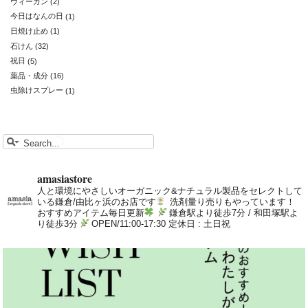
ヴィーガン
(2)
今日はなんの日
(1)
日焼け止め
(1)
石けん
(32)
祝日
(5)
薬品・成分
(16)
虫除けスプレー
(1)
amasiastore
人と環境にやさしいオーガニック&ナチュラル製品をセレクトして
いる鎌倉/由比ヶ浜のお店です
洗剤量り売りもやっています！
おすすめアイテム毎日更新
鎌倉駅より徒歩7分 / 和田塚駅よ
り徒歩3分
OPEN/11:00-17:30 定休日 : 土日祝