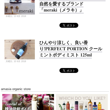
自然を愛するブランド
「meraki（メラキ）」
木曜日, 13 9月 2018
ひんやり涼しく、良い香
り!PERFECT PORTION クール
ミントボディミスト 125ml
月曜日, 10 9月 2018
amasia organic store