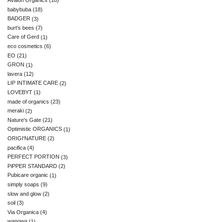
Avalon Organics
(18)
babybuba
(18)
BADGER
(3)
burt's bees
(7)
Care of Gerd
(1)
eco cosmetics
(6)
EO
(21)
GRON
(1)
lavera
(12)
LIP INTIMATE CARE
(2)
LOVEBYT
(1)
made of organics
(23)
meraki
(2)
Nature's Gate
(21)
Optimistic ORGANICS
(1)
ORIGI'NATURE
(2)
pacifica
(4)
PERFECT PORTION
(3)
PiPPER STANDARD
(2)
Pubicare organic
(1)
simply soaps
(9)
slow and glow
(2)
soil
(3)
Via Organica
(4)
wanowa
(1)