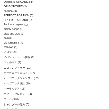
Optimistic ORGANICS
(1)
ORIGI'NATURE
(2)
pacifica
(4)
PERFECT PORTION
(3)
PiPPER STANDARD
(2)
Pubicare organic
(1)
simply soaps
(9)
slow and glow
(2)
soil
(3)
Via Organica
(4)
wanowa
(1)
アロマ
(28)
イベント・セール情報
(2)
ウェルネス
(9)
エコフレンドリー
(21)
オーガニックコスメ
(107)
オーガニックシャンプー
(82)
オーガニック認証
(29)
オーラルケア
(13)
ギフト・プレゼント
(4)
コラム
(540)
シャンプーの仕方
(3)