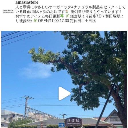
amasiastore
人と環境にやさしいオーガニック&ナチュラル製品をセレクトして
いる鎌倉/由比ヶ浜のお店です
洗剤量り売りもやっています！
おすすめアイテム毎日更新
鎌倉駅より徒歩7分 / 和田塚駅よ
り徒歩3分
OPEN/11:00-17:30 定休日 : 土日祝