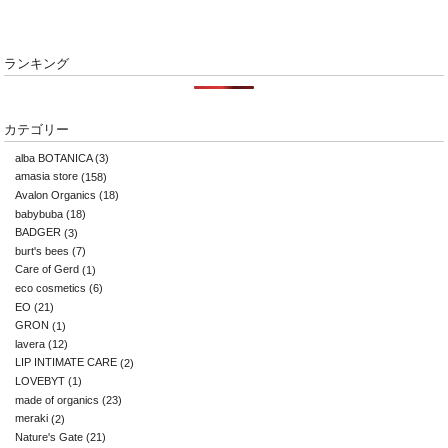
ランキング
カテゴリー
alba BOTANICA
(3)
amasia store
(158)
Avalon Organics
(18)
babybuba
(18)
BADGER
(3)
burt's bees
(7)
Care of Gerd
(1)
eco cosmetics
(6)
EO
(21)
GRON
(1)
lavera
(12)
LIP INTIMATE CARE
(2)
LOVEBYT
(1)
made of organics
(23)
meraki
(2)
Nature's Gate
(21)