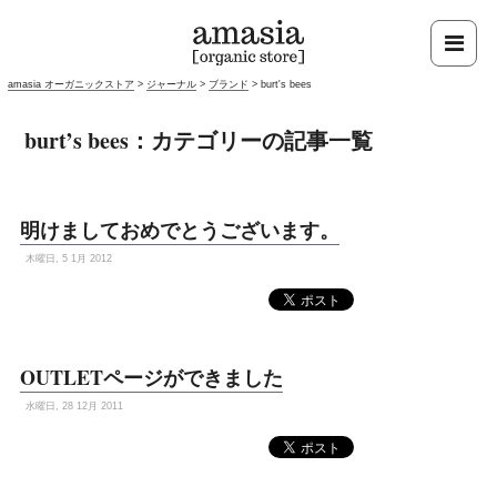
amasia オーガニックストア
>
ジャーナル
>
ブランド
>
burt's bees
burt’s bees：カテゴリーの記事一覧
明けましておめでとうございます。
木曜日, 5 1月 2012
OUTLETページができました
水曜日, 28 12月 2011