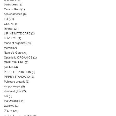
burt's bees
(7)
Care of Gerd
(1)
eco cosmetics
(6)
EO
(21)
GRON
(1)
lavera
(12)
LIP INTIMATE CARE
(2)
LOVEBYT
(1)
made of organics
(23)
meraki
(2)
Nature's Gate
(21)
Optimistic ORGANICS
(1)
ORIGI'NATURE
(2)
pacifica
(4)
PERFECT PORTION
(3)
PiPPER STANDARD
(2)
Pubicare organic
(1)
simply soaps
(9)
slow and glow
(2)
soil
(3)
Via Organica
(4)
wanowa
(1)
アロマ
(28)