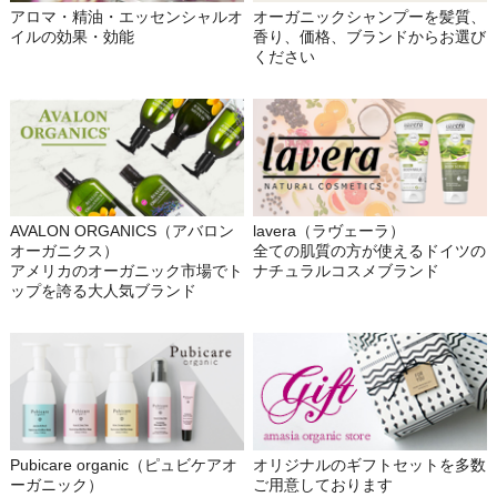
アロマ・精油・エッセンシャルオ
オーガニックシャンプーを髪質、
イルの効果・効能
香り、価格、ブランドからお選び
ください
AVALON ORGANICS（アバロン
lavera（ラヴェーラ）
オーガニクス）
全ての肌質の方が使えるドイツの
アメリカのオーガニック市場でト
ナチュラルコスメブランド
ップを誇る大人気ブランド
Pubicare organic（ピュビケアオ
オリジナルのギフトセットを多数
ーガニック）
ご用意しております