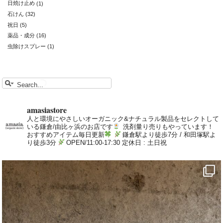
日焼け止め
(1)
石けん
(32)
祝日
(5)
薬品・成分
(16)
虫除けスプレー
(1)
amasiastore
人と環境にやさしいオーガニック&ナチュラル製品をセレクトして
いる鎌倉/由比ヶ浜のお店です
洗剤量り売りもやっています！
おすすめアイテム毎日更新
鎌倉駅より徒歩7分 / 和田塚駅よ
り徒歩3分
OPEN/11:00-17:30 定休日 : 土日祝