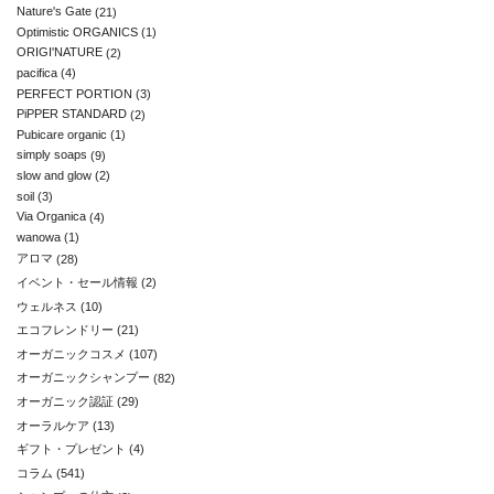
Nature's Gate
(21)
Optimistic ORGANICS
(1)
ORIGI'NATURE
(2)
pacifica
(4)
PERFECT PORTION
(3)
PiPPER STANDARD
(2)
Pubicare organic
(1)
simply soaps
(9)
slow and glow
(2)
soil
(3)
Via Organica
(4)
wanowa
(1)
アロマ
(28)
イベント・セール情報
(2)
ウェルネス
(10)
エコフレンドリー
(21)
オーガニックコスメ
(107)
オーガニックシャンプー
(82)
オーガニック認証
(29)
オーラルケア
(13)
ギフト・プレゼント
(4)
コラム
(541)