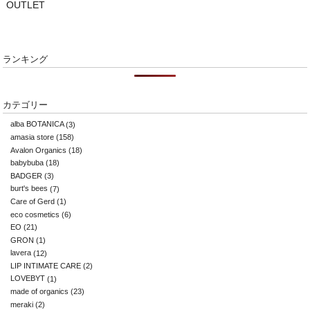
OUTLET
ランキング
カテゴリー
alba BOTANICA
(3)
amasia store
(158)
Avalon Organics
(18)
babybuba
(18)
BADGER
(3)
burt's bees
(7)
Care of Gerd
(1)
eco cosmetics
(6)
EO
(21)
GRON
(1)
lavera
(12)
LIP INTIMATE CARE
(2)
LOVEBYT
(1)
made of organics
(23)
meraki
(2)