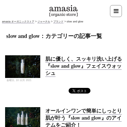
amasia オーガニックストア
>
ジャーナル
>
ブランド
>
slow and glow
slow and glow：カテゴリーの記事一覧
肌に優しく、スッキリ洗い上げる
『slow and glow』フェイスウォッ
シュ
金曜日, 10 12月 2021
オールインワンで簡単にしっとり
肌が叶う『slow and glow』のアイ
テムをご紹介！