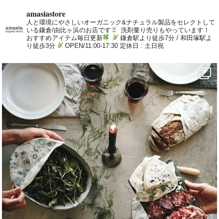
amasiastore
人と環境にやさしいオーガニック&ナチュラル製品をセレクトして
いる鎌倉/由比ヶ浜のお店です
洗剤量り売りもやっています！
おすすめアイテム毎日更新
鎌倉駅より徒歩7分 / 和田塚駅よ
り徒歩3分
OPEN/11:00-17:30 定休日 : 土日祝