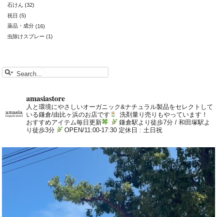
石けん
(32)
祝日
(5)
薬品・成分
(16)
虫除けスプレー
(1)
amasiastore
人と環境にやさしいオーガニック&ナチュラル製品をセレクトして
いる鎌倉/由比ヶ浜のお店です
洗剤量り売りもやっています！
おすすめアイテム毎日更新
鎌倉駅より徒歩7分 / 和田塚駅よ
り徒歩3分
OPEN/11:00-17:30 定休日 : 土日祝