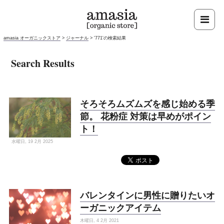
amasia オーガニックストア
>
ジャーナル
>
'771'の検索結果
Search Results
そろそろムズムズを感じ始める季
節。 花粉症 対策は早めがポイン
ト！
水曜日, 19 2月 2025
バレンタインに男性に贈りたいオ
ーガニックアイテム
木曜日, 4 2月 2021