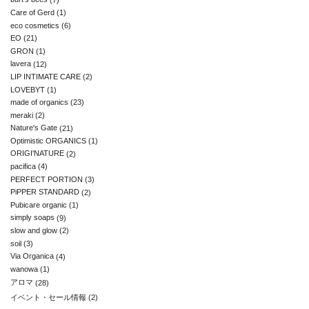
Care of Gerd
(1)
eco cosmetics
(6)
EO
(21)
GRON
(1)
lavera
(12)
LIP INTIMATE CARE
(2)
LOVEBYT
(1)
made of organics
(23)
meraki
(2)
Nature's Gate
(21)
Optimistic ORGANICS
(1)
ORIGI'NATURE
(2)
pacifica
(4)
PERFECT PORTION
(3)
PiPPER STANDARD
(2)
Pubicare organic
(1)
simply soaps
(9)
slow and glow
(2)
soil
(3)
Via Organica
(4)
wanowa
(1)
アロマ
(28)
イベント・セール情報
(2)