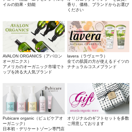
イルの効果・効能
香り、価格、ブランドからお選び
ください
AVALON ORGANICS（アバロン
lavera（ラヴェーラ）
オーガニクス）
全ての肌質の方が使えるドイツの
アメリカのオーガニック市場でト
ナチュラルコスメブランド
ップを誇る大人気ブランド
Pubicare organic（ピュビケアオ
オリジナルのギフトセットを多数
ーガニック）
ご用意しております
日本初・デリケートゾーン専門店