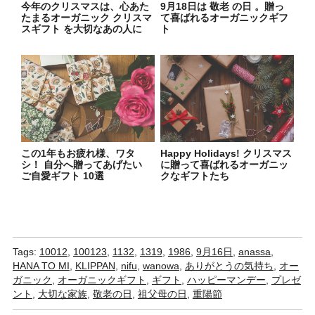
今年のクリスマスは、心あた
9月18日は 敬老 の日 。贈っ
たまるオーガニック クリスマ
て喜ばれるオーガニックギフ
スギフト を大切なあの人に
ト
この1年もお疲れ様、ワタ
Happy Holidays! クリスマス
シ！ 自分へ贈ってあげたい
に贈って喜ばれるオーガニッ
ご自愛ギフト 10選
クなギフトたち
Tags:
10012
,
100123
,
1132
,
1319
,
1986
,
9月16日
,
anassa
,
HANA TO MI
,
KLIPPAN
,
nifu
,
wanowa
,
ありがとうの気持ち
,
オー
ガニック
,
オーガニックギフト
,
ギフト
,
ハッピーマンデー
,
プレゼ
ント
,
大切な家族
,
敬老の日
,
祖父母の日
,
重陽節