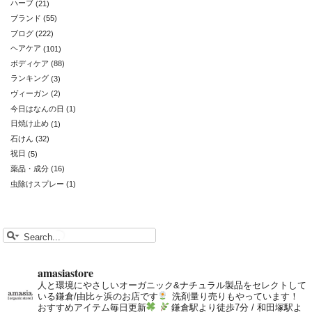
ハーブ
(21)
ブランド
(55)
ブログ
(222)
ヘアケア
(101)
ボディケア
(88)
ランキング
(3)
ヴィーガン
(2)
今日はなんの日
(1)
日焼け止め
(1)
石けん
(32)
祝日
(5)
薬品・成分
(16)
虫除けスプレー
(1)
amasiastore
人と環境にやさしいオーガニック&ナチュラル製品をセレクトして
いる鎌倉/由比ヶ浜のお店です
洗剤量り売りもやっています！
おすすめアイテム毎日更新
鎌倉駅より徒歩7分 / 和田塚駅よ