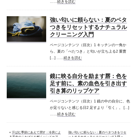
……
続きを読む
強い匂いに頼らない：夏のベタ
つきをリセットするナチュラル
クリーニング入門
ページコンテンツ（目次）1 キッチンの一角か
ら、夏の「べたつき」と匂いが立ち上る2 重曹
[…] ……
続きを読む
鏡に映る自分を励ます唇：色を
足す前に、素の血色を引き出す
引き算のリップケア
ページコンテンツ（目次）1 鏡の中の自分に、色
が足りないと感じる日2 足すより「引く」。 […]
……
続きを読む
«
汗ばむ季節にあえて潤す：冷房によ
強い匂いに頼らない：夏のベタつきをリセ
る手先のこわばりを解くハンドケア
ットするナチュラルクリーニング入門
»