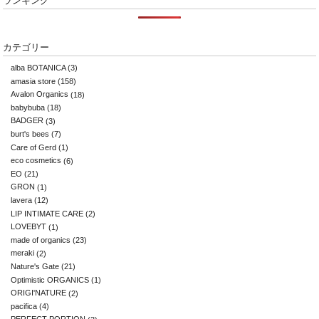
ランキング
カテゴリー
alba BOTANICA
(3)
amasia store
(158)
Avalon Organics
(18)
babybuba
(18)
BADGER
(3)
burt's bees
(7)
Care of Gerd
(1)
eco cosmetics
(6)
EO
(21)
GRON
(1)
lavera
(12)
LIP INTIMATE CARE
(2)
LOVEBYT
(1)
made of organics
(23)
meraki
(2)
Nature's Gate
(21)
Optimistic ORGANICS
(1)
ORIGI'NATURE
(2)
pacifica
(4)