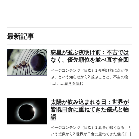
最新記事
惑星が並ぶ夜明け前：不吉では
なく、優先順位を並べ直す合図
ページコンテンツ（目次）1 夜明け前に点が並
ぶ、という知らせから2 並ぶことと、不吉の物
[…] ……
続きを読む
太陽が飲み込まれる日：世界が
皆既日食に重ねてきた儀式と物
語
ページコンテンツ（目次）1 真昼が暗くなる、と
いう想像から2 世界が日食に重ねてきた儀式 […]