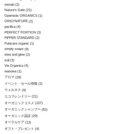
meraki
(2)
Nature's Gate
(21)
Optimistic ORGANICS
(1)
ORIGI'NATURE
(2)
pacifica
(4)
PERFECT PORTION
(3)
PiPPER STANDARD
(2)
Pubicare organic
(1)
simply soaps
(9)
slow and glow
(2)
soil
(3)
Via Organica
(4)
wanowa
(1)
アロマ
(28)
イベント・セール情報
(2)
ウェルネス
(9)
エコフレンドリー
(21)
オーガニックコスメ
(107)
オーガニックシャンプー
(82)
オーガニック認証
(29)
オーラルケア
(13)
ギフト・プレゼント
(4)