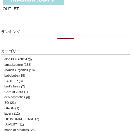
OUTLET
ランキング
カテゴリー
alba BOTANICA
(3)
amasia store
(158)
Avalon Organics
(18)
babybuba
(18)
BADGER
(3)
burt's bees
(7)
Care of Gerd
(1)
eco cosmetics
(6)
EO
(21)
GRON
(1)
lavera
(12)
LIP INTIMATE CARE
(2)
LOVEBYT
(1)
made of organics
(23)