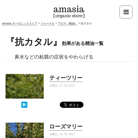
amasia オーガニックストア
>
ジャーナル
>
アロマ（精油）
>
抗カタル
『抗カタル』
効果がある精油一覧
鼻水などの粘膜の症状をやわらげる
ティーツリー
月曜日, 17 7月 2017
ローズマリー
火曜日, 11 7月 2017