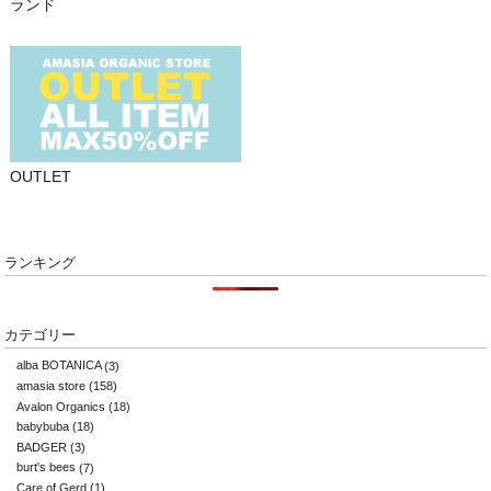
ランド
OUTLET
ランキング
カテゴリー
alba BOTANICA
(3)
amasia store
(158)
Avalon Organics
(18)
babybuba
(18)
BADGER
(3)
burt's bees
(7)
Care of Gerd
(1)