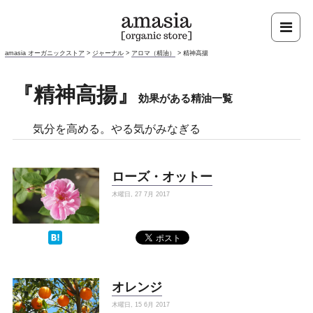
amasia オーガニックストア
>
ジャーナル
>
アロマ（精油）
>
精神高揚
『精神高揚』
効果がある精油一覧
気分を高める。やる気がみなぎる
ローズ・オットー
木曜日, 27 7月 2017
オレンジ
木曜日, 15 6月 2017