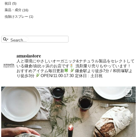
祝日
(5)
薬品・成分
(16)
虫除けスプレー
(1)
amasiastore
人と環境にやさしいオーガニック&ナチュラル製品をセレクトして
いる鎌倉/由比ヶ浜のお店です
洗剤量り売りもやっています！
おすすめアイテム毎日更新
鎌倉駅より徒歩7分 / 和田塚駅よ
り徒歩3分
OPEN/11:00-17:30 定休日 : 土日祝