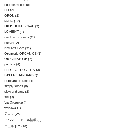
eco cosmetics
(6)
EO
(21)
GRON
(1)
lavera
(12)
LIP INTIMATE CARE
(2)
LOVEBYT
(1)
made of organics
(23)
meraki
(2)
Nature's Gate
(21)
Optimistic ORGANICS
(1)
ORIGI'NATURE
(2)
pacifica
(4)
PERFECT PORTION
(3)
PiPPER STANDARD
(2)
Pubicare organic
(1)
simply soaps
(9)
slow and glow
(2)
soil
(3)
Via Organica
(4)
wanowa
(1)
アロマ
(28)
イベント・セール情報
(2)
ウェルネス
(10)