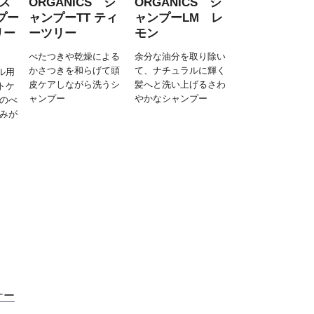
 ス
ORGANICS シ
ORGANICS シ
プー
ャンプーTT ティ
ャンプーLM レ
リー
ーツリー
モン
べたつきや乾燥による
余分な油分を取り除い
かさつきを和らげて頭
て、ナチュラルに輝く
ル用
皮ケアしながら洗うシ
髪へと洗い上げるさわ
トケ
ャンプー
やかなシャンプー
皮のべ
ゆみが
ナー