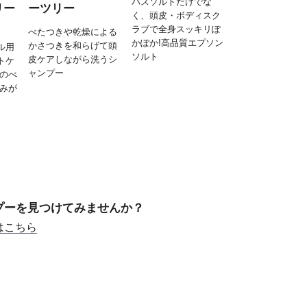
バスソルトだけでな
リー
ーツリー
く、頭皮・ボディスク
ラブで全身スッキリぽ
べたつきや乾燥による
かぽか!高品質エプソン
かさつきを和らげて頭
ル用
ソルト
皮ケアしながら洗うシ
トケ
ャンプー
皮のべ
ゆみが
プーを見つけてみませんか？
はこちら