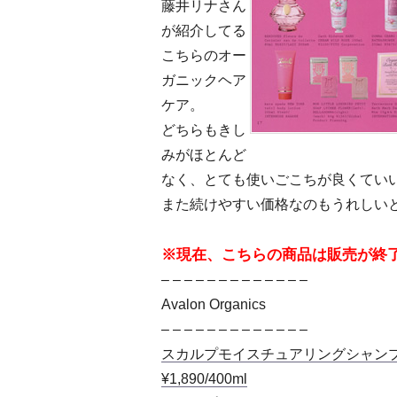
藤井リナさん
が紹介してる
こちらのオー
ガニックヘア
ケア。
どちらもきし
みがほとんど
なく、とても使いごこちが良くてい
また続けやすい価格なのもうれしい
※現在、こちらの商品は販売が終
– – – – – – – – – – – – –
Avalon Organics
– – – – – – – – – – – – –
スカルプモイスチュアリングシャン
¥1,890/400ml