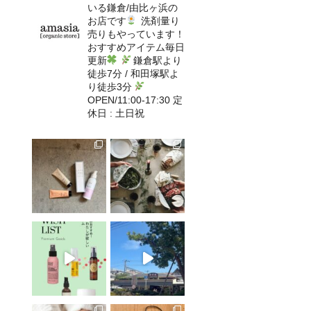
いる鎌倉/由比ヶ浜の
お店です
洗剤量り
売りもやっています！
おすすめアイテム毎日
更新
鎌倉駅より
徒歩7分 / 和田塚駅よ
り徒歩3分
OPEN/11:00-17:30 定
休日 : 土日祝