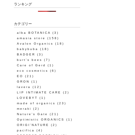
ランキング
カテゴリー
alba BOTANICA
(3)
amasia store
(158)
Avalon Organics
(18)
babybuba
(18)
BADGER
(3)
burt's bees
(7)
Care of Gerd
(1)
eco cosmetics
(6)
EO
(21)
GRON
(1)
lavera
(12)
LIP INTIMATE CARE
(2)
LOVEBYT
(1)
made of organics
(23)
meraki
(2)
Nature's Gate
(21)
Optimistic ORGANICS
(1)
ORIGI'NATURE
(2)
pacifica
(4)