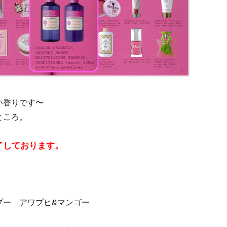
い香りです〜
ところ。
了しております。
プー アワプヒ&マンゴー