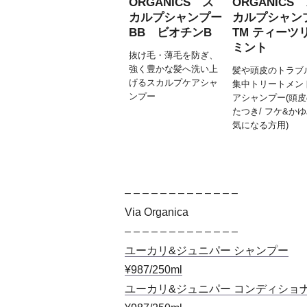
ORGANICS ス
ORGANICS
カルプシャンプー
カルプシャン
BB ビオチンB
TM ティーツ
ミント
抜け毛・薄毛を防ぎ、
強く豊かな髪へ洗い上
髪や頭皮のトラブ
げるスカルプケアシャ
集中トリートメン
ンプー
アシャンプー(頭
たつき/ フケ&か
気になる方用)
– – – – – – – – – – – – –
Via Organica
– – – – – – – – – – – – –
ユーカリ&ジュニパー シャンプー
¥987/250ml
ユーカリ&ジュニパー コンディショ