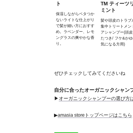
ト
TM ティーツ
ミント
保湿しながらベタつか
ないライトな仕上がり
髪や頭皮のトラブ
で髪が細い方におすす
集中トリートメン
め。ラベンダー、レモ
アシャンプー(頭
ングラスの爽やかな香
たつき/ フケ&か
り。
気になる方用)
ぜひチェックしてみてくださいね
自分に合ったオーガニックシャン
▶︎
オーガニックシャンプーの選び方
▶︎
amasia storeトップページはこちら