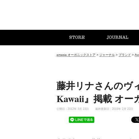
STORE
JOURNAL
amasia オーガニックストア
>
ジャーナル
>
ブランド
>
Av
藤井リナさんのヴィジ
Kawaii』掲載 
公開日：2012年 3月 23日
最終更新日：2019年 2月 22日