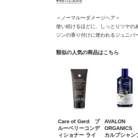
¥987/250ml
＜ノーマル〜ダメージヘア＞
使い続けるほどに、しっとりツヤの
ジンの香り付けに使われるジュニパ
類似の人気の商品はこちら
Care of Gerd ブ
AVALON
ルーベリーコンデ
ORGANICS
ィショナー ライ
カルプシャン