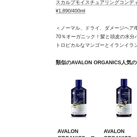
スカルプモイスチュアリングコンデ
¥1,890/400ml
＜ノーマル、ドライ、ダメージヘア/
70％オーガニック！髪と頭皮の水分
トロピカルなマンゴーとイランイラ
類似のAVALON ORGANICS人
AVALON
AVALON