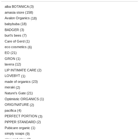
alba BOTANICA
(3)
amasia store
(158)
Avalon Organics
(18)
babybuba
(18)
BADGER
(3)
burt's bees
(7)
Care of Gerd
(1)
eco cosmetics
(6)
EO
(21)
GRON
(1)
lavera
(12)
LIP INTIMATE CARE
(2)
LOVEBYT
(1)
made of organics
(23)
meraki
(2)
Nature's Gate
(21)
Optimistic ORGANICS
(1)
ORIGI'NATURE
(2)
pacifica
(4)
PERFECT PORTION
(3)
PiPPER STANDARD
(2)
Pubicare organic
(1)
simply soaps
(9)