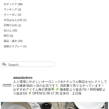
ボディケア
(88)
ランキング
(3)
ヴィーガン
(2)
今日はなんの日
(1)
日焼け止め
(1)
石けん
(32)
祝日
(5)
薬品・成分
(16)
虫除けスプレー
(1)
amasiastore
人と環境にやさしいオーガニック&ナチュラル製品をセレクトして
いる鎌倉/由比ヶ浜のお店です
洗剤量り売りもやっています！
おすすめアイテム毎日更新
鎌倉駅より徒歩7分 / 和田塚駅よ
り徒歩3分
OPEN/11:00-17:30 定休日 : 土日祝