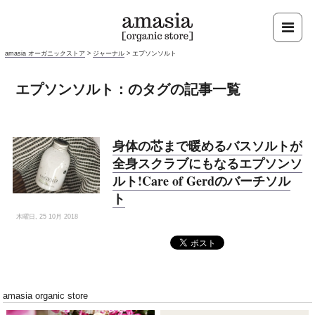
amasia オーガニックストア
>
ジャーナル
>
エプソンソルト
エプソンソルト：のタグの記事一覧
身体の芯まで暖めるバスソルトが
全身スクラブにもなるエプソンソ
ルト!Care of Gerdのバーチソル
ト
木曜日, 25 10月 2018
amasia organic store