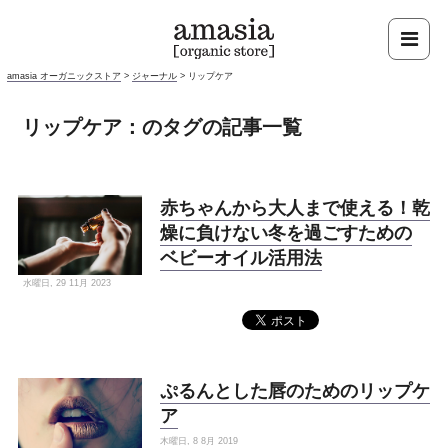
amasia オーガニックストア
>
ジャーナル
>
リップケア
リップケア：のタグの記事一覧
赤ちゃんから大人まで使える！乾
燥に負けない冬を過ごすための
ベビーオイル活用法
水曜日, 29 11月 2023
ぷるんとした唇のためのリップケ
ア
木曜日, 8 8月 2019