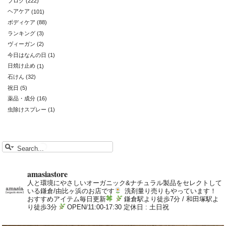
ブログ
(222)
ヘアケア
(101)
ボディケア
(88)
ランキング
(3)
ヴィーガン
(2)
今日はなんの日
(1)
日焼け止め
(1)
石けん
(32)
祝日
(5)
薬品・成分
(16)
虫除けスプレー
(1)
amasiastore
人と環境にやさしいオーガニック&ナチュラル製品をセレクトして
いる鎌倉/由比ヶ浜のお店です
洗剤量り売りもやっています！
おすすめアイテム毎日更新
鎌倉駅より徒歩7分 / 和田塚駅よ
り徒歩3分
OPEN/11:00-17:30 定休日 : 土日祝