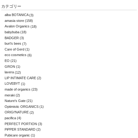
カテゴリー
alba BOTANICA
(3)
amasia store
(158)
Avalon Organics
(18)
babybuba
(18)
BADGER
(3)
burt's bees
(7)
Care of Gerd
(1)
eco cosmetics
(6)
EO
(21)
GRON
(1)
lavera
(12)
LIP INTIMATE CARE
(2)
LOVEBYT
(1)
made of organics
(23)
meraki
(2)
Nature's Gate
(21)
Optimistic ORGANICS
(1)
ORIGI'NATURE
(2)
pacifica
(4)
PERFECT PORTION
(3)
PiPPER STANDARD
(2)
Pubicare organic
(1)