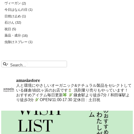
ヴィーガン
(2)
今日はなんの日
(1)
日焼け止め
(1)
石けん
(32)
祝日
(5)
薬品・成分
(16)
虫除けスプレー
(1)
amasiastore
人と環境にやさしいオーガニック&ナチュラル製品をセレクトして
いる鎌倉/由比ヶ浜のお店です
洗剤量り売りもやっています！
おすすめアイテム毎日更新
鎌倉駅より徒歩7分 / 和田塚駅よ
り徒歩3分
OPEN/11:00-17:30 定休日 : 土日祝