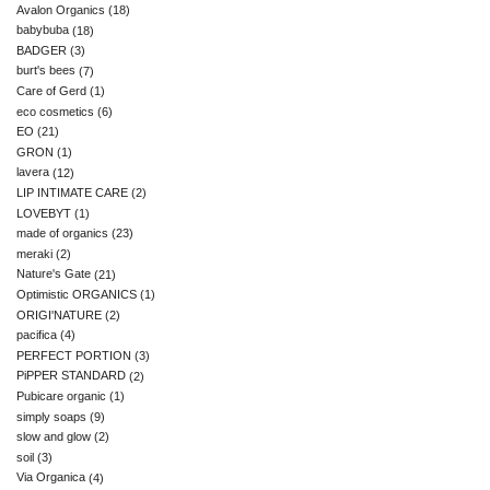
Avalon Organics
(18)
babybuba
(18)
BADGER
(3)
burt's bees
(7)
Care of Gerd
(1)
eco cosmetics
(6)
EO
(21)
GRON
(1)
lavera
(12)
LIP INTIMATE CARE
(2)
LOVEBYT
(1)
made of organics
(23)
meraki
(2)
Nature's Gate
(21)
Optimistic ORGANICS
(1)
ORIGI'NATURE
(2)
pacifica
(4)
PERFECT PORTION
(3)
PiPPER STANDARD
(2)
Pubicare organic
(1)
simply soaps
(9)
slow and glow
(2)
soil
(3)
Via Organica
(4)