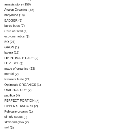
amasia store
(158)
Avalon Organics
(18)
babybuba
(18)
BADGER
(3)
burt's bees
(7)
Care of Gerd
(1)
eco cosmetics
(6)
EO
(21)
GRON
(1)
lavera
(12)
LIP INTIMATE CARE
(2)
LOVEBYT
(1)
made of organics
(23)
meraki
(2)
Nature's Gate
(21)
Optimistic ORGANICS
(1)
ORIGI'NATURE
(2)
pacifica
(4)
PERFECT PORTION
(3)
PiPPER STANDARD
(2)
Pubicare organic
(1)
simply soaps
(9)
slow and glow
(2)
soil
(3)