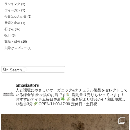
ランキング
(3)
ヴィーガン
(2)
今日はなんの日
(1)
日焼け止め
(1)
石けん
(32)
祝日
(5)
薬品・成分
(16)
虫除けスプレー
(1)
amasiastore
人と環境にやさしいオーガニック&ナチュラル製品をセレクトして
いる鎌倉/由比ヶ浜のお店です
洗剤量り売りもやっています！
おすすめアイテム毎日更新
鎌倉駅より徒歩7分 / 和田塚駅よ
り徒歩3分
OPEN/11:00-17:30 定休日 : 土日祝