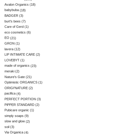
Avalon Organics
(18)
babybuba
(18)
BADGER
(3)
burt's bees
(7)
Care of Gerd
(1)
eco cosmetics
(6)
EO
(21)
GRON
(1)
lavera
(12)
LIP INTIMATE CARE
(2)
LOVEBYT
(1)
made of organics
(23)
meraki
(2)
Nature's Gate
(21)
Optimistic ORGANICS
(1)
ORIGI'NATURE
(2)
pacifica
(4)
PERFECT PORTION
(3)
PiPPER STANDARD
(2)
Pubicare organic
(1)
simply soaps
(9)
slow and glow
(2)
soil
(3)
Via Organica
(4)