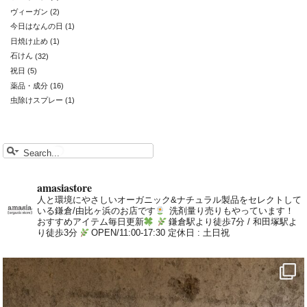
ヴィーガン
(2)
今日はなんの日
(1)
日焼け止め
(1)
石けん
(32)
祝日
(5)
薬品・成分
(16)
虫除けスプレー
(1)
amasiastore
人と環境にやさしいオーガニック&ナチュラル製品をセレクトして
いる鎌倉/由比ヶ浜のお店です
洗剤量り売りもやっています！
おすすめアイテム毎日更新
鎌倉駅より徒歩7分 / 和田塚駅よ
り徒歩3分
OPEN/11:00-17:30 定休日 : 土日祝