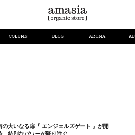
COLUMN
BLOG
AROMA
AB
宙の大いなる扉『 エンジェルズゲート 』が開
時。特別なパワーが降り注ぐ