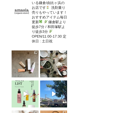
いる鎌倉/由比ヶ浜の
お店です
洗剤量り
売りもやっています！
おすすめアイテム毎日
更新
鎌倉駅より
徒歩7分 / 和田塚駅よ
り徒歩3分
OPEN/11:00-17:30 定
休日 : 土日祝