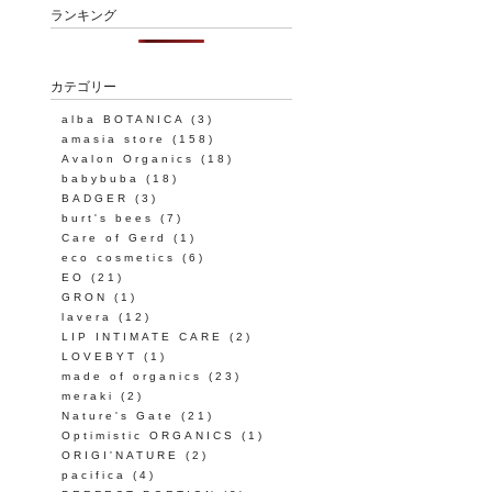
ランキング
カテゴリー
alba BOTANICA
(3)
amasia store
(158)
Avalon Organics
(18)
babybuba
(18)
BADGER
(3)
burt's bees
(7)
Care of Gerd
(1)
eco cosmetics
(6)
EO
(21)
GRON
(1)
lavera
(12)
LIP INTIMATE CARE
(2)
LOVEBYT
(1)
made of organics
(23)
meraki
(2)
Nature's Gate
(21)
Optimistic ORGANICS
(1)
ORIGI'NATURE
(2)
pacifica
(4)