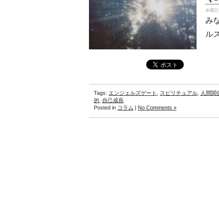
水曜日, 
み
ルズ
Tags:
エンジェルズゲート
,
スピリチュアル
,
人間関
的
,
自己成長
Posted in
コラム
|
No Comments »