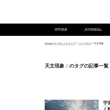
STORE
JOURNAL
amasia オーガニックストア
>
ジャーナル
>
天文現象
天文現象：のタグの記事一覧
宇
く