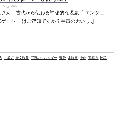
15 1月 2025
なさん、古代から伝わる神秘的な現象「 エンジェ
ゲート 」はご存知ですか？宇宙の大い […]
係
,
占星術
,
天文現象
,
宇宙のエネルギー
,
春分
,
水瓶座
,
浄化
,
直感力
,
神秘