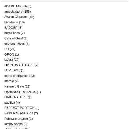
alba BOTANICA
(3)
amasia store
(158)
Avalon Organics
(18)
babybuba
(18)
BADGER
(3)
burt's bees
(7)
Care of Gerd
(1)
eco cosmetics
(6)
EO
(21)
GRON
(1)
lavera
(12)
LIP INTIMATE CARE
(2)
LOVEBYT
(1)
made of organics
(23)
meraki
(2)
Nature's Gate
(21)
Optimistic ORGANICS
(1)
ORIGI'NATURE
(2)
pacifica
(4)
PERFECT PORTION
(3)
PiPPER STANDARD
(2)
Pubicare organic
(1)
simply soaps
(9)