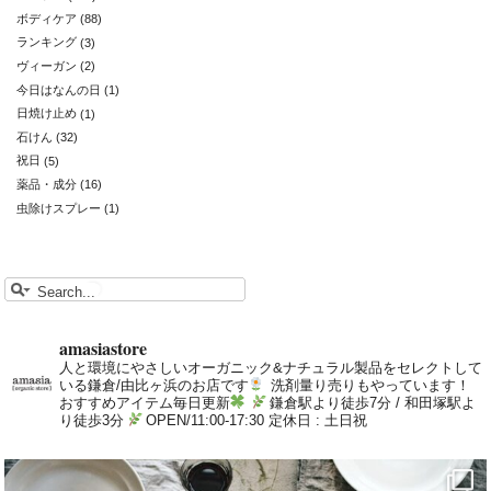
ボディケア
(88)
ランキング
(3)
ヴィーガン
(2)
今日はなんの日
(1)
日焼け止め
(1)
石けん
(32)
祝日
(5)
薬品・成分
(16)
虫除けスプレー
(1)
amasiastore
人と環境にやさしいオーガニック&ナチュラル製品をセレクトして
いる鎌倉/由比ヶ浜のお店です
洗剤量り売りもやっています！
おすすめアイテム毎日更新
鎌倉駅より徒歩7分 / 和田塚駅よ
り徒歩3分
OPEN/11:00-17:30 定休日 : 土日祝