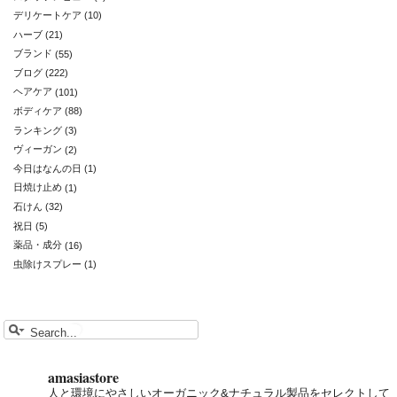
デリケートケア
(10)
ハーブ
(21)
ブランド
(55)
ブログ
(222)
ヘアケア
(101)
ボディケア
(88)
ランキング
(3)
ヴィーガン
(2)
今日はなんの日
(1)
日焼け止め
(1)
石けん
(32)
祝日
(5)
薬品・成分
(16)
虫除けスプレー
(1)
amasiastore
人と環境にやさしいオーガニック&ナチュラル製品をセレクトして