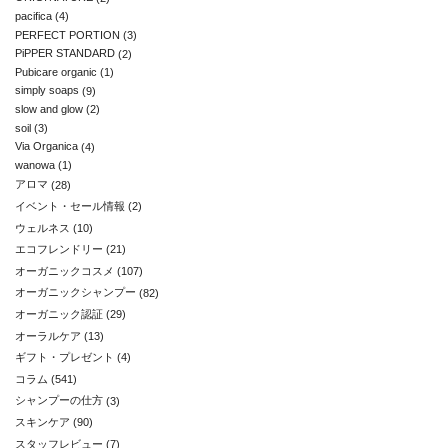
pacifica
(4)
PERFECT PORTION
(3)
PiPPER STANDARD
(2)
Pubicare organic
(1)
simply soaps
(9)
slow and glow
(2)
soil
(3)
Via Organica
(4)
wanowa
(1)
アロマ
(28)
イベント・セール情報
(2)
ウェルネス
(10)
エコフレンドリー
(21)
オーガニックコスメ
(107)
オーガニックシャンプー
(82)
オーガニック認証
(29)
オーラルケア
(13)
ギフト・プレゼント
(4)
コラム
(541)
シャンプーの仕方
(3)
スキンケア
(90)
スタッフレビュー
(7)