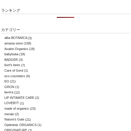
ランキング
カテゴリー
alba BOTANICA
(3)
amasia store
(158)
Avalon Organics
(18)
babybuba
(18)
BADGER
(3)
burt's bees
(7)
Care of Gerd
(1)
eco cosmetics
(6)
EO
(21)
GRON
(1)
lavera
(12)
LIP INTIMATE CARE
(2)
LOVEBYT
(1)
made of organics
(23)
meraki
(2)
Nature's Gate
(21)
Optimistic ORGANICS
(1)
ORIGI'NATURE
(2)