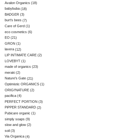
Avalon Organics
(18)
babybuba
(18)
BADGER
(3)
burt's bees
(7)
Care of Gerd
(1)
eco cosmetics
(6)
EO
(21)
GRON
(1)
lavera
(12)
LIP INTIMATE CARE
(2)
LOVEBYT
(1)
made of organics
(23)
meraki
(2)
Nature's Gate
(21)
Optimistic ORGANICS
(1)
ORIGI'NATURE
(2)
pacifica
(4)
PERFECT PORTION
(3)
PiPPER STANDARD
(2)
Pubicare organic
(1)
simply soaps
(9)
slow and glow
(2)
soil
(3)
Via Organica
(4)