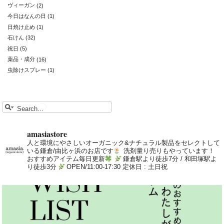
ヴィーガン
(2)
今日はなんの日
(1)
日焼け止め
(1)
石けん
(32)
祝日
(5)
薬品・成分
(16)
虫除けスプレー
(1)
amasiastore
人と環境にやさしいオーガニック&ナチュラル製品をセレクトして
いる鎌倉/由比ヶ浜のお店です
洗剤量り売りもやっています！
おすすめアイテム毎日更新
鎌倉駅より徒歩7分 / 和田塚駅よ
り徒歩3分
OPEN/11:00-17:30 定休日 : 土日祝