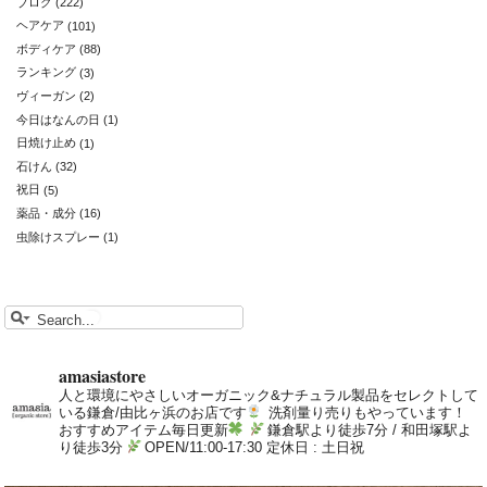
ブログ
(222)
ヘアケア
(101)
ボディケア
(88)
ランキング
(3)
ヴィーガン
(2)
今日はなんの日
(1)
日焼け止め
(1)
石けん
(32)
祝日
(5)
薬品・成分
(16)
虫除けスプレー
(1)
amasiastore
人と環境にやさしいオーガニック&ナチュラル製品をセレクトして
いる鎌倉/由比ヶ浜のお店です
洗剤量り売りもやっています！
おすすめアイテム毎日更新
鎌倉駅より徒歩7分 / 和田塚駅よ
り徒歩3分
OPEN/11:00-17:30 定休日 : 土日祝