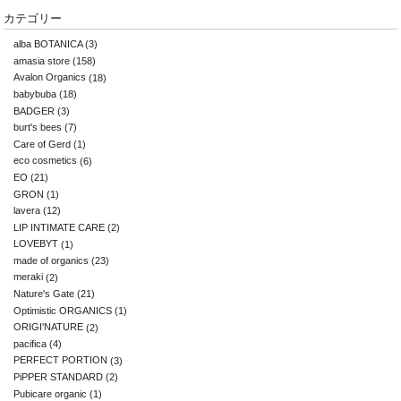
カテゴリー
alba BOTANICA
(3)
amasia store
(158)
Avalon Organics
(18)
babybuba
(18)
BADGER
(3)
burt's bees
(7)
Care of Gerd
(1)
eco cosmetics
(6)
EO
(21)
GRON
(1)
lavera
(12)
LIP INTIMATE CARE
(2)
LOVEBYT
(1)
made of organics
(23)
meraki
(2)
Nature's Gate
(21)
Optimistic ORGANICS
(1)
ORIGI'NATURE
(2)
pacifica
(4)
PERFECT PORTION
(3)
PiPPER STANDARD
(2)
Pubicare organic
(1)