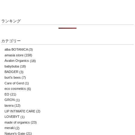
ランキング
カテゴリー
alba BOTANICA
(3)
amasia store
(158)
Avalon Organics
(18)
babybuba
(18)
BADGER
(3)
burt's bees
(7)
Care of Gerd
(1)
eco cosmetics
(6)
EO
(21)
GRON
(1)
lavera
(12)
LIP INTIMATE CARE
(2)
LOVEBYT
(1)
made of organics
(23)
meraki
(2)
Nature's Gate
(21)