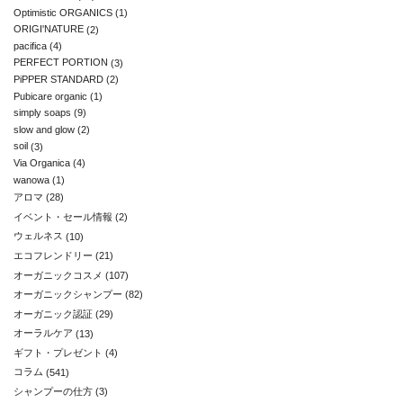
Optimistic ORGANICS
(1)
ORIGI'NATURE
(2)
pacifica
(4)
PERFECT PORTION
(3)
PiPPER STANDARD
(2)
Pubicare organic
(1)
simply soaps
(9)
slow and glow
(2)
soil
(3)
Via Organica
(4)
wanowa
(1)
アロマ
(28)
イベント・セール情報
(2)
ウェルネス
(10)
エコフレンドリー
(21)
オーガニックコスメ
(107)
オーガニックシャンプー
(82)
オーガニック認証
(29)
オーラルケア
(13)
ギフト・プレゼント
(4)
コラム
(541)
シャンプーの仕方
(3)