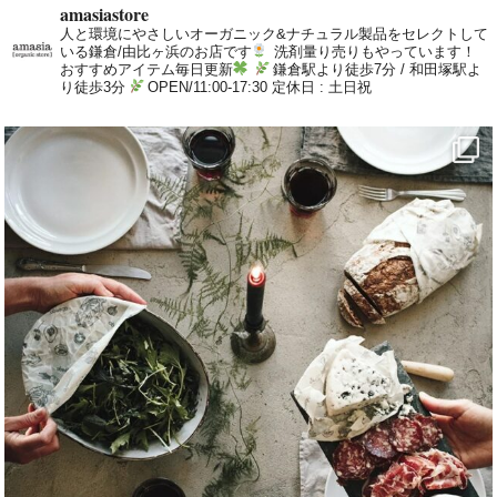
amasiastore
人と環境にやさしいオーガニック&ナチュラル製品をセレクトして
いる鎌倉/由比ヶ浜のお店です
洗剤量り売りもやっています！
おすすめアイテム毎日更新
鎌倉駅より徒歩7分 / 和田塚駅よ
り徒歩3分
OPEN/11:00-17:30 定休日 : 土日祝