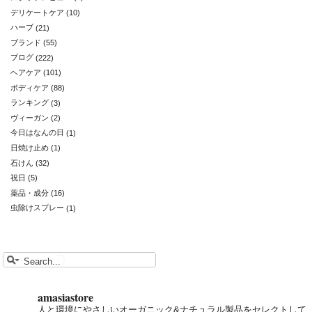
デリケートケア
(10)
ハーブ
(21)
ブランド
(55)
ブログ
(222)
ヘアケア
(101)
ボディケア
(88)
ランキング
(3)
ヴィーガン
(2)
今日はなんの日
(1)
日焼け止め
(1)
石けん
(32)
祝日
(5)
薬品・成分
(16)
虫除けスプレー
(1)
amasiastore
人と環境にやさしいオーガニック&ナチュラル製品をセレクトして