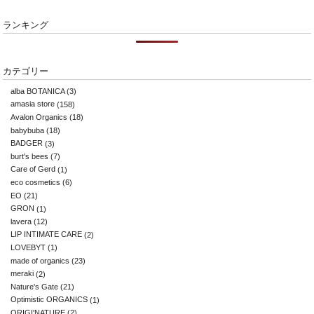
ランキング
カテゴリー
alba BOTANICA
(3)
amasia store
(158)
Avalon Organics
(18)
babybuba
(18)
BADGER
(3)
burt's bees
(7)
Care of Gerd
(1)
eco cosmetics
(6)
EO
(21)
GRON
(1)
lavera
(12)
LIP INTIMATE CARE
(2)
LOVEBYT
(1)
made of organics
(23)
meraki
(2)
Nature's Gate
(21)
Optimistic ORGANICS
(1)
ORIGI'NATURE
(2)