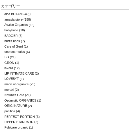
カテゴリー
alba BOTANICA
(3)
amasia store
(158)
Avalon Organics
(18)
babybuba
(18)
BADGER
(3)
burt's bees
(7)
Care of Gerd
(1)
eco cosmetics
(6)
EO
(21)
GRON
(1)
lavera
(12)
LIP INTIMATE CARE
(2)
LOVEBYT
(1)
made of organics
(23)
meraki
(2)
Nature's Gate
(21)
Optimistic ORGANICS
(1)
ORIGI'NATURE
(2)
pacifica
(4)
PERFECT PORTION
(3)
PiPPER STANDARD
(2)
Pubicare organic
(1)