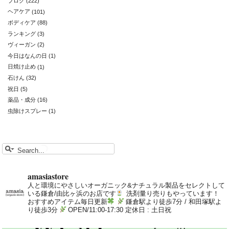
ブログ
(222)
ヘアケア
(101)
ボディケア
(88)
ランキング
(3)
ヴィーガン
(2)
今日はなんの日
(1)
日焼け止め
(1)
石けん
(32)
祝日
(5)
薬品・成分
(16)
虫除けスプレー
(1)
amasiastore
人と環境にやさしいオーガニック&ナチュラル製品をセレクトして
いる鎌倉/由比ヶ浜のお店です
洗剤量り売りもやっています！
おすすめアイテム毎日更新
鎌倉駅より徒歩7分 / 和田塚駅よ
り徒歩3分
OPEN/11:00-17:30 定休日 : 土日祝