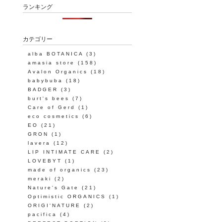
ランキング
カテゴリー
alba BOTANICA
(3)
amasia store
(158)
Avalon Organics
(18)
babybuba
(18)
BADGER
(3)
burt's bees
(7)
Care of Gerd
(1)
eco cosmetics
(6)
EO
(21)
GRON
(1)
lavera
(12)
LIP INTIMATE CARE
(2)
LOVEBYT
(1)
made of organics
(23)
meraki
(2)
Nature's Gate
(21)
Optimistic ORGANICS
(1)
ORIGI'NATURE
(2)
pacifica
(4)