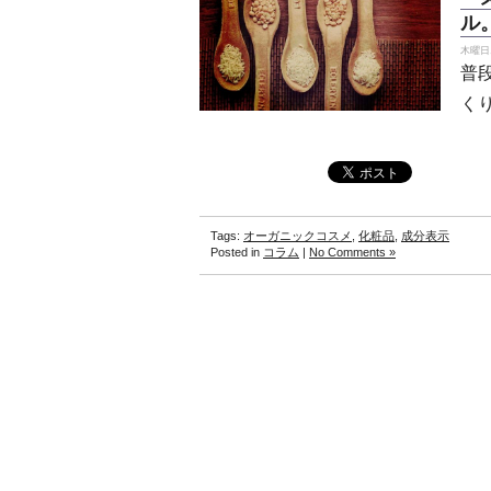
ル
木曜日, 
普
く
Tags:
オーガニックコスメ
,
化粧品
,
成分表示
Posted in
コラム
|
No Comments »