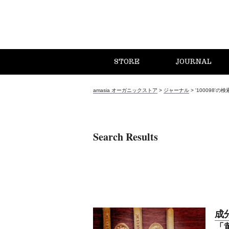
STORE
JOURNAL
amasia オーガニックストア
>
ジャーナル
>
'100098'の
Search Results
成
「