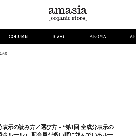
COLUMN
BLOG
AROMA
AB
検索結果
分表示の読み方／選び方 – “第1回 全成分表示の
黄金ルール」 配合量が多い順に並んでいるルー