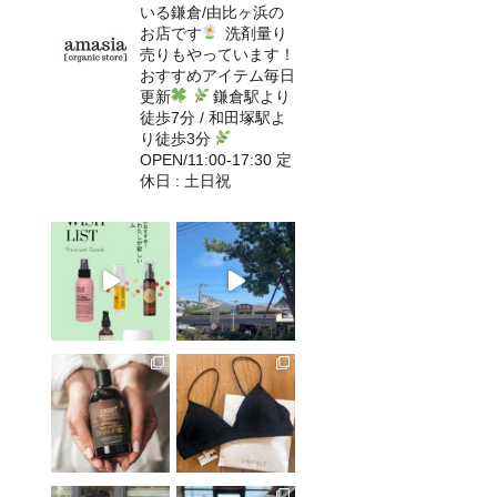
いる鎌倉/由比ヶ浜の
お店です
洗剤量り
売りもやっています！
おすすめアイテム毎日
更新
鎌倉駅より
徒歩7分 / 和田塚駅よ
り徒歩3分
OPEN/11:00-17:30 定
休日 : 土日祝