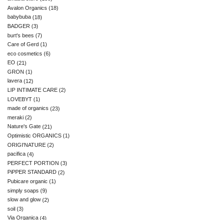
Avalon Organics
(18)
babybuba
(18)
BADGER
(3)
burt's bees
(7)
Care of Gerd
(1)
eco cosmetics
(6)
EO
(21)
GRON
(1)
lavera
(12)
LIP INTIMATE CARE
(2)
LOVEBYT
(1)
made of organics
(23)
meraki
(2)
Nature's Gate
(21)
Optimistic ORGANICS
(1)
ORIGI'NATURE
(2)
pacifica
(4)
PERFECT PORTION
(3)
PiPPER STANDARD
(2)
Pubicare organic
(1)
simply soaps
(9)
slow and glow
(2)
soil
(3)
Via Organica
(4)