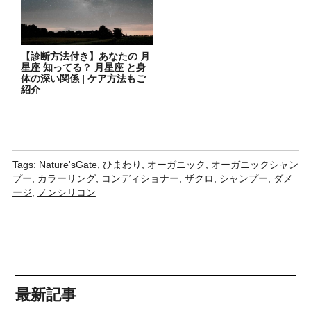
【診断方法付き】あなたの 月
星座 知ってる？ 月星座 と身
体の深い関係 | ケア方法もご
紹介
Tags:
Nature'sGate
,
ひまわり
,
オーガニック
,
オーガニックシャン
プー
,
カラーリング
,
コンディショナー
,
ザクロ
,
シャンプー
,
ダメ
ージ
,
ノンシリコン
最新記事