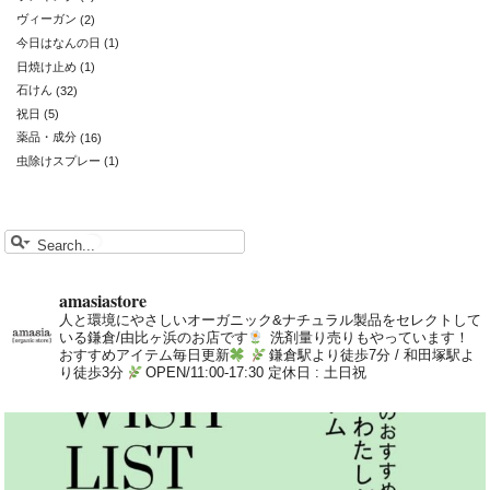
ヴィーガン
(2)
今日はなんの日
(1)
日焼け止め
(1)
石けん
(32)
祝日
(5)
薬品・成分
(16)
虫除けスプレー
(1)
amasiastore
人と環境にやさしいオーガニック&ナチュラル製品をセレクトして
いる鎌倉/由比ヶ浜のお店です
洗剤量り売りもやっています！
おすすめアイテム毎日更新
鎌倉駅より徒歩7分 / 和田塚駅よ
り徒歩3分
OPEN/11:00-17:30 定休日 : 土日祝