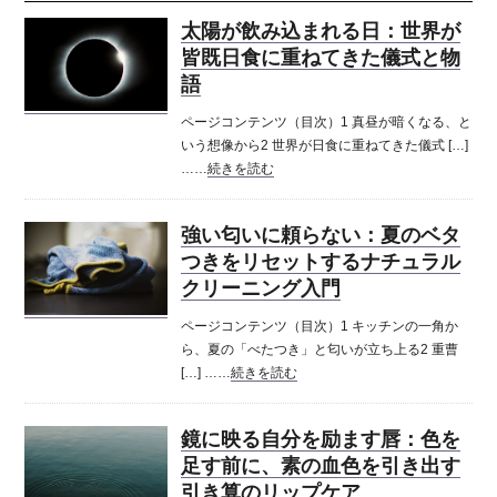
太陽が飲み込まれる日：世界が
皆既日食に重ねてきた儀式と物
語
ページコンテンツ（目次）1 真昼が暗くなる、と
いう想像から2 世界が日食に重ねてきた儀式 […]
……
続きを読む
強い匂いに頼らない：夏のベタ
つきをリセットするナチュラル
クリーニング入門
ページコンテンツ（目次）1 キッチンの一角か
ら、夏の「べたつき」と匂いが立ち上る2 重曹
[…] ……
続きを読む
鏡に映る自分を励ます唇：色を
足す前に、素の血色を引き出す
引き算のリップケア