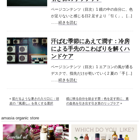
ページコンテンツ（目次）1 鏡の中の自分に、色
が足りないと感じる日2 足すより「引く」。 […]
……
続きを読む
汗ばむ季節にあえて潤す：冷房
による手先のこわばりを解くハ
ンドケア
ページコンテンツ（目次）1 エアコンの風が通る
デスクで、指先だけが乾いていく2 夏の「手 […]
……
続きを読む
«
茹だるような暑さの入り口に：頭
鏡に映る自分を励ます唇：色を足す前に、素
皮の『風通し』を良くする選択
の血色を引き出す引き算のリップケア
»
amasia organic store