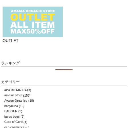
OUTLET
ランキング
カテゴリー
alba BOTANICA
(3)
amasia store
(158)
Avalon Organics
(18)
babybuba
(18)
BADGER
(3)
burt's bees
(7)
Care of Gerd
(1)
eco cosmetics
(6)