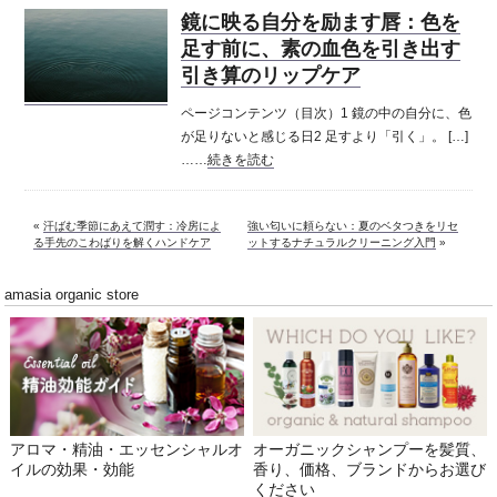
鏡に映る自分を励ます唇：色を
足す前に、素の血色を引き出す
引き算のリップケア
ページコンテンツ（目次）1 鏡の中の自分に、色
が足りないと感じる日2 足すより「引く」。 […]
……
続きを読む
«
汗ばむ季節にあえて潤す：冷房によ
強い匂いに頼らない：夏のベタつきをリセ
る手先のこわばりを解くハンドケア
ットするナチュラルクリーニング入門
»
amasia organic store
アロマ・精油・エッセンシャルオ
オーガニックシャンプーを髪質、
イルの効果・効能
香り、価格、ブランドからお選び
ください