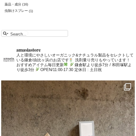
薬品・成分
(16)
虫除けスプレー
(1)
amasiastore
人と環境にやさしいオーガニック&ナチュラル製品をセレクトして
いる鎌倉/由比ヶ浜のお店です
洗剤量り売りもやっています！
おすすめアイテム毎日更新
鎌倉駅より徒歩7分 / 和田塚駅よ
り徒歩3分
OPEN/11:00-17:30 定休日 : 土日祝