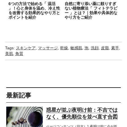
6つの方法で始める「 温活
自然に寄り添い薬に頼りすぎ
」！心と身体を温め、冷え性
ない植物療法「 フィトテラピ
を改善する効果的なやり方と
ー 」とは？｜効果や具体的な
ポイントを紹介
やり方をご紹介
Tags:
スキンケア
,
マッサージ
,
乾燥
,
敏感肌
,
泡
,
洗顔
,
皮脂
,
素手
,
美肌
,
角質
最新記事
惑星が並ぶ夜明け前：不吉では
なく、優先順位を並べ直す合図
ページコンテンツ（目次）1 夜明け前に点が並