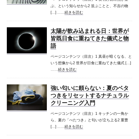
ぶ、という知らせから2 並ぶことと、不吉の物
[…] ……
続きを読む
太陽が飲み込まれる日：世界が
皆既日食に重ねてきた儀式と物
語
ページコンテンツ（目次）1 真昼が暗くなる、と
いう想像から2 世界が日食に重ねてきた儀式 […]
……
続きを読む
強い匂いに頼らない：夏のベタ
つきをリセットするナチュラル
クリーニング入門
ページコンテンツ（目次）1 キッチンの一角か
ら、夏の「べたつき」と匂いが立ち上る2 重曹
[…] ……
続きを読む