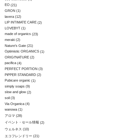
EO
(21)
GRON
(1)
lavera
(12)
LIP INTIMATE CARE
(2)
LOVEBYT
(1)
made of organics
(23)
meraki
(2)
Nature's Gate
(21)
Optimistic ORGANICS
(1)
ORIGI'NATURE
(2)
pacifica
(4)
PERFECT PORTION
(3)
PiPPER STANDARD
(2)
Pubicare organic
(1)
simply soaps
(9)
slow and glow
(2)
soil
(3)
Via Organica
(4)
wanowa
(1)
アロマ
(28)
イベント・セール情報
(2)
ウェルネス
(10)
エコフレンドリー
(21)