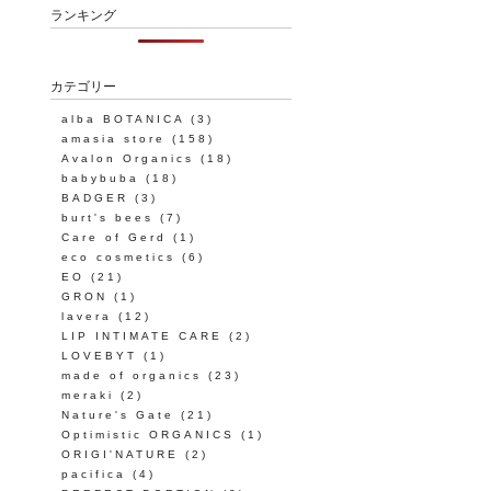
ランキング
カテゴリー
alba BOTANICA
(3)
amasia store
(158)
Avalon Organics
(18)
babybuba
(18)
BADGER
(3)
burt's bees
(7)
Care of Gerd
(1)
eco cosmetics
(6)
EO
(21)
GRON
(1)
lavera
(12)
LIP INTIMATE CARE
(2)
LOVEBYT
(1)
made of organics
(23)
meraki
(2)
Nature's Gate
(21)
Optimistic ORGANICS
(1)
ORIGI'NATURE
(2)
pacifica
(4)