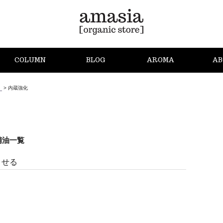
COLUMN
BLOG
AROMA
AB
）
>
内蔵強化
精油一覧
させる