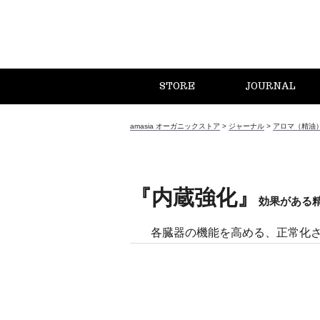
STORE
JOURNAL
amasia オーガニックストア
>
ジャーナル
>
アロマ（精油
『内蔵強化』
効果がある
各臓器の機能を高める、正常化