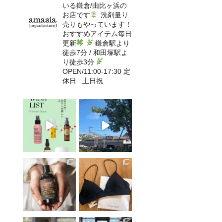
いる鎌倉/由比ヶ浜の
お店です
洗剤量り
売りもやっています！
おすすめアイテム毎日
更新
鎌倉駅より
徒歩7分 / 和田塚駅よ
り徒歩3分
OPEN/11:00-17:30 定
休日 : 土日祝