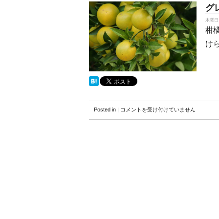
グ
木曜日, 
柑
け
グ
Posted in |
コメントを受け付けていません
レ
ー
プ
フ
ル
ー
ツ
は