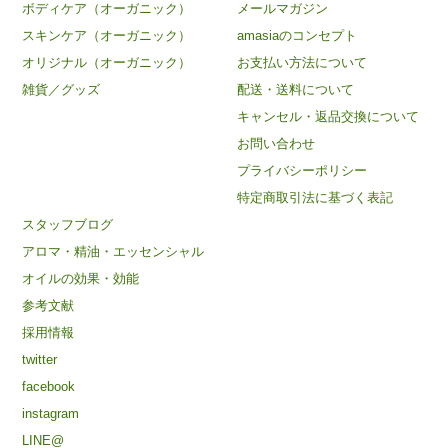
ボディケア（オーガニック）
メールマガジン
スキンケア（オーガニック）
amasiaのコンセプト
オリジナル（オーガニック）
お支払い方法について
雑貨／グッズ
配送・送料について
キャンセル・返品交換について
お問い合わせ
プライバシーポリシー
特定商取引法に基づく表記
スタッフブログ
アロマ・精油・エッセンシャル
オイルの効果・効能
×
amasiaの最新記事とお得情報をお届け
参考文献
採用情報
スタッフブログの更新情報や、オーガニックコスメのお得な情報をメ
ールでお届けします。
twitter
facebook
instagram
メルマガ登録する
LINE@