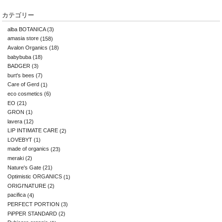
カテゴリー
alba BOTANICA
(3)
amasia store
(158)
Avalon Organics
(18)
babybuba
(18)
BADGER
(3)
burt's bees
(7)
Care of Gerd
(1)
eco cosmetics
(6)
EO
(21)
GRON
(1)
lavera
(12)
LIP INTIMATE CARE
(2)
LOVEBYT
(1)
made of organics
(23)
meraki
(2)
Nature's Gate
(21)
Optimistic ORGANICS
(1)
ORIGI'NATURE
(2)
pacifica
(4)
PERFECT PORTION
(3)
PiPPER STANDARD
(2)