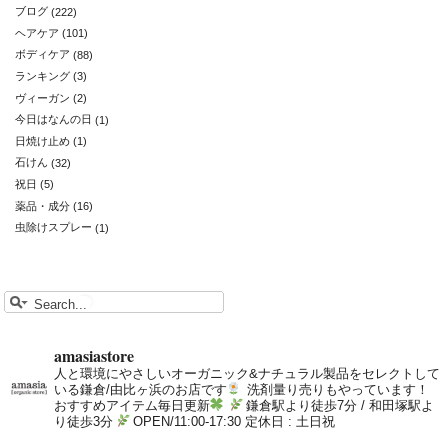
ブログ
(222)
ヘアケア
(101)
ボディケア
(88)
ランキング
(3)
ヴィーガン
(2)
今日はなんの日
(1)
日焼け止め
(1)
石けん
(32)
祝日
(5)
薬品・成分
(16)
虫除けスプレー
(1)
amasiastore
人と環境にやさしいオーガニック&ナチュラル製品をセレクトして
いる鎌倉/由比ヶ浜のお店です
洗剤量り売りもやっています！
おすすめアイテム毎日更新
鎌倉駅より徒歩7分 / 和田塚駅よ
り徒歩3分
OPEN/11:00-17:30 定休日 : 土日祝