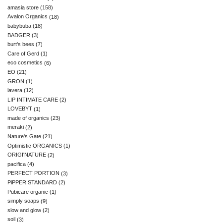
amasia store
(158)
Avalon Organics
(18)
babybuba
(18)
BADGER
(3)
burt's bees
(7)
Care of Gerd
(1)
eco cosmetics
(6)
EO
(21)
GRON
(1)
lavera
(12)
LIP INTIMATE CARE
(2)
LOVEBYT
(1)
made of organics
(23)
meraki
(2)
Nature's Gate
(21)
Optimistic ORGANICS
(1)
ORIGI'NATURE
(2)
pacifica
(4)
PERFECT PORTION
(3)
PiPPER STANDARD
(2)
Pubicare organic
(1)
simply soaps
(9)
slow and glow
(2)
soil
(3)