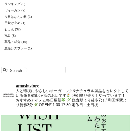
ランキング
(3)
ヴィーガン
(2)
今日はなんの日
(1)
日焼け止め
(1)
石けん
(32)
祝日
(5)
薬品・成分
(16)
虫除けスプレー
(1)
amasiastore
人と環境にやさしいオーガニック&ナチュラル製品をセレクトして
いる鎌倉/由比ヶ浜のお店です
洗剤量り売りもやっています！
おすすめアイテム毎日更新
鎌倉駅より徒歩7分 / 和田塚駅よ
り徒歩3分
OPEN/11:00-17:30 定休日 : 土日祝