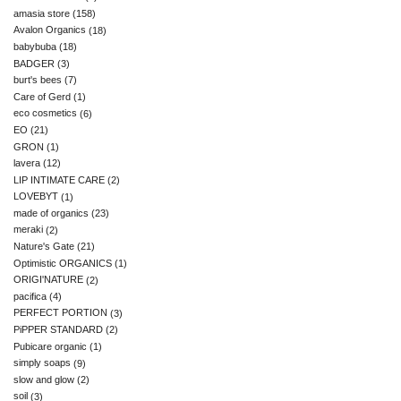
amasia store
(158)
Avalon Organics
(18)
babybuba
(18)
BADGER
(3)
burt's bees
(7)
Care of Gerd
(1)
eco cosmetics
(6)
EO
(21)
GRON
(1)
lavera
(12)
LIP INTIMATE CARE
(2)
LOVEBYT
(1)
made of organics
(23)
meraki
(2)
Nature's Gate
(21)
Optimistic ORGANICS
(1)
ORIGI'NATURE
(2)
pacifica
(4)
PERFECT PORTION
(3)
PiPPER STANDARD
(2)
Pubicare organic
(1)
simply soaps
(9)
slow and glow
(2)
soil
(3)