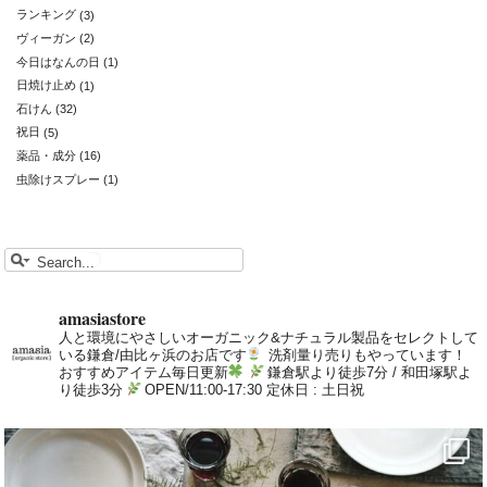
ランキング
(3)
ヴィーガン
(2)
今日はなんの日
(1)
日焼け止め
(1)
石けん
(32)
祝日
(5)
薬品・成分
(16)
虫除けスプレー
(1)
amasiastore
人と環境にやさしいオーガニック&ナチュラル製品をセレクトして
いる鎌倉/由比ヶ浜のお店です
洗剤量り売りもやっています！
おすすめアイテム毎日更新
鎌倉駅より徒歩7分 / 和田塚駅よ
り徒歩3分
OPEN/11:00-17:30 定休日 : 土日祝