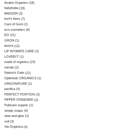
Avalon Organics
(18)
babybuba
(18)
BADGER
(3)
burt's bees
(7)
Care of Gerd
(1)
eco cosmetics
(6)
EO
(21)
GRON
(1)
lavera
(12)
LIP INTIMATE CARE
(2)
LOVEBYT
(1)
made of organics
(23)
meraki
(2)
Nature's Gate
(21)
Optimistic ORGANICS
(1)
ORIGI'NATURE
(2)
pacifica
(4)
PERFECT PORTION
(3)
PiPPER STANDARD
(2)
Pubicare organic
(1)
simply soaps
(9)
slow and glow
(2)
soil
(3)
Via Organica
(4)