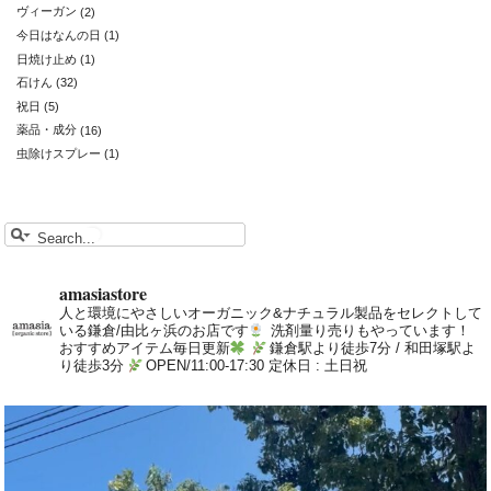
ヴィーガン
(2)
今日はなんの日
(1)
日焼け止め
(1)
石けん
(32)
祝日
(5)
薬品・成分
(16)
虫除けスプレー
(1)
amasiastore
人と環境にやさしいオーガニック&ナチュラル製品をセレクトして
いる鎌倉/由比ヶ浜のお店です
洗剤量り売りもやっています！
おすすめアイテム毎日更新
鎌倉駅より徒歩7分 / 和田塚駅よ
り徒歩3分
OPEN/11:00-17:30 定休日 : 土日祝