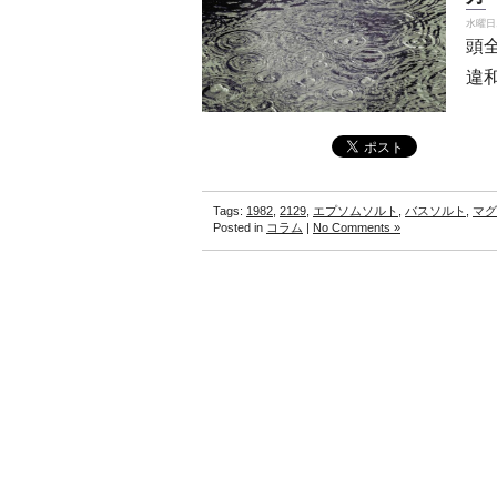
水曜日, 
頭
違
Tags:
1982
,
2129
,
エプソムソルト
,
バスソルト
,
マグ
Posted in
コラム
|
No Comments »