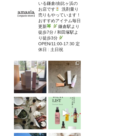
いる鎌倉/由比ヶ浜の
お店です
洗剤量り
売りもやっています！
おすすめアイテム毎日
更新
鎌倉駅より
徒歩7分 / 和田塚駅よ
り徒歩3分
OPEN/11:00-17:30 定
休日 : 土日祝