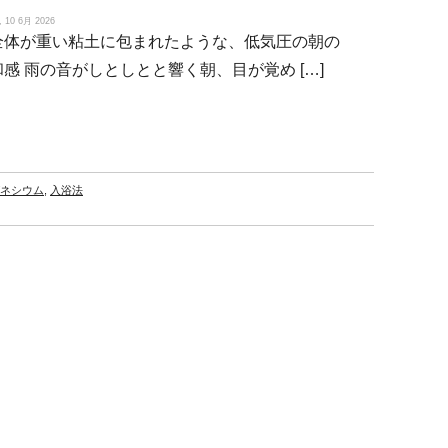
10 6月 2026
全体が重い粘土に包まれたような、低気圧の朝の
和感 雨の音がしとしとと響く朝、目が覚め […]
ネシウム
,
入浴法