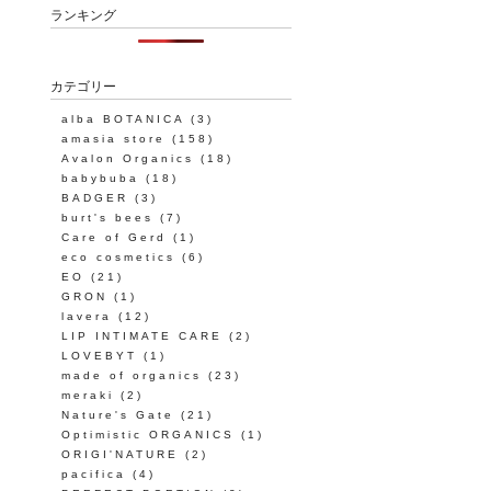
ランキング
カテゴリー
alba BOTANICA
(3)
amasia store
(158)
Avalon Organics
(18)
babybuba
(18)
BADGER
(3)
burt's bees
(7)
Care of Gerd
(1)
eco cosmetics
(6)
EO
(21)
GRON
(1)
lavera
(12)
LIP INTIMATE CARE
(2)
LOVEBYT
(1)
made of organics
(23)
meraki
(2)
Nature's Gate
(21)
Optimistic ORGANICS
(1)
ORIGI'NATURE
(2)
pacifica
(4)