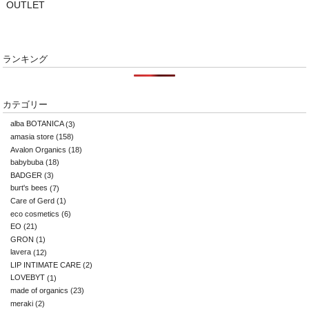
OUTLET
ランキング
カテゴリー
alba BOTANICA
(3)
amasia store
(158)
Avalon Organics
(18)
babybuba
(18)
BADGER
(3)
burt's bees
(7)
Care of Gerd
(1)
eco cosmetics
(6)
EO
(21)
GRON
(1)
lavera
(12)
LIP INTIMATE CARE
(2)
LOVEBYT
(1)
made of organics
(23)
meraki
(2)