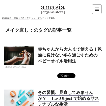
amasia オーガニックストア
>
ジャーナル
>
メイク直し
メイク直し：のタグの記事一覧
赤ちゃんから大人まで使える！乾
燥に負けない冬を過ごすための
ベビーオイル活用法
水曜日, 29 11月 2023
その習慣、見直してみません
か？ LastObject で始めるサス
テナブルな生活