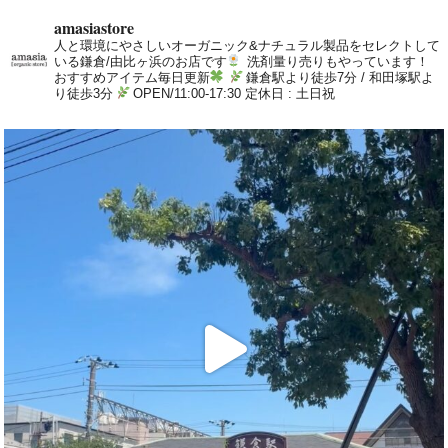
amasiastore
人と環境にやさしいオーガニック&ナチュラル製品をセレクトして
いる鎌倉/由比ヶ浜のお店です
洗剤量り売りもやっています！
おすすめアイテム毎日更新
鎌倉駅より徒歩7分 / 和田塚駅よ
り徒歩3分
OPEN/11:00-17:30 定休日 : 土日祝