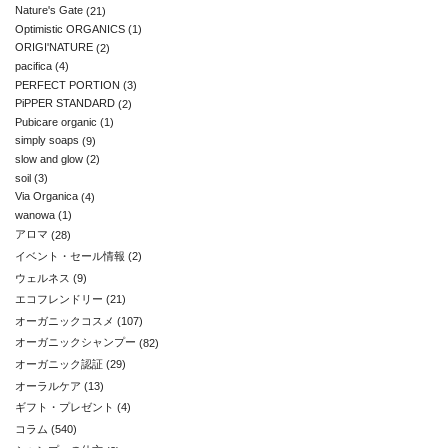
Nature's Gate
(21)
Optimistic ORGANICS
(1)
ORIGI'NATURE
(2)
pacifica
(4)
PERFECT PORTION
(3)
PiPPER STANDARD
(2)
Pubicare organic
(1)
simply soaps
(9)
slow and glow
(2)
soil
(3)
Via Organica
(4)
wanowa
(1)
アロマ
(28)
イベント・セール情報
(2)
ウェルネス
(9)
エコフレンドリー
(21)
オーガニックコスメ
(107)
オーガニックシャンプー
(82)
オーガニック認証
(29)
オーラルケア
(13)
ギフト・プレゼント
(4)
コラム
(540)