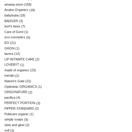
amasia store
(158)
Avalon Organics
(18)
babybuba
(18)
BADGER
(3)
burt's bees
(7)
Care of Gerd
(1)
eco cosmetics
(6)
EO
(21)
GRON
(1)
lavera
(12)
LIP INTIMATE CARE
(2)
LOVEBYT
(1)
made of organics
(23)
meraki
(2)
Nature's Gate
(21)
Optimistic ORGANICS
(1)
ORIGI'NATURE
(2)
pacifica
(4)
PERFECT PORTION
(3)
PiPPER STANDARD
(2)
Pubicare organic
(1)
simply soaps
(9)
slow and glow
(2)
soil
(3)