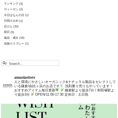
ランキング
(3)
ヴィーガン
(2)
今日はなんの日
(1)
日焼け止め
(1)
石けん
(32)
祝日
(5)
薬品・成分
(16)
虫除けスプレー
(1)
amasiastore
人と環境にやさしいオーガニック&ナチュラル製品をセレクトして
いる鎌倉/由比ヶ浜のお店です
洗剤量り売りもやっています！
おすすめアイテム毎日更新
鎌倉駅より徒歩7分 / 和田塚駅よ
り徒歩3分
OPEN/11:00-17:30 定休日 : 土日祝