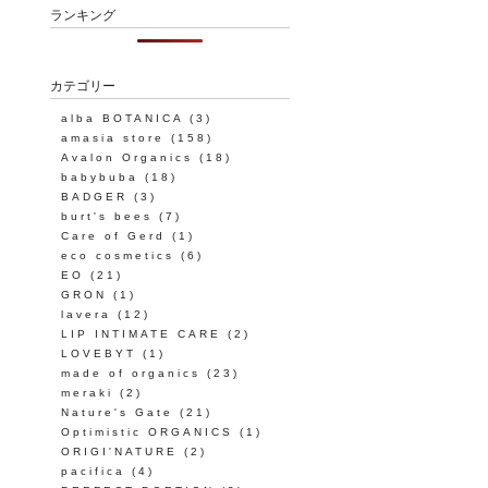
ランキング
カテゴリー
alba BOTANICA
(3)
amasia store
(158)
Avalon Organics
(18)
babybuba
(18)
BADGER
(3)
burt's bees
(7)
Care of Gerd
(1)
eco cosmetics
(6)
EO
(21)
GRON
(1)
lavera
(12)
LIP INTIMATE CARE
(2)
LOVEBYT
(1)
made of organics
(23)
meraki
(2)
Nature's Gate
(21)
Optimistic ORGANICS
(1)
ORIGI'NATURE
(2)
pacifica
(4)