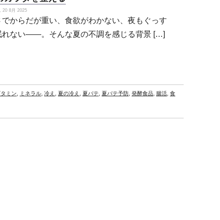
20 8月 2025
さでからだが重い、食欲がわかない、夜もぐっす
眠れない——。そんな夏の不調を感じる背景 […]
ビタミン
,
ミネラル
,
冷え
,
夏の冷え
,
夏バテ
,
夏バテ予防
,
発酵食品
,
腸活
,
食