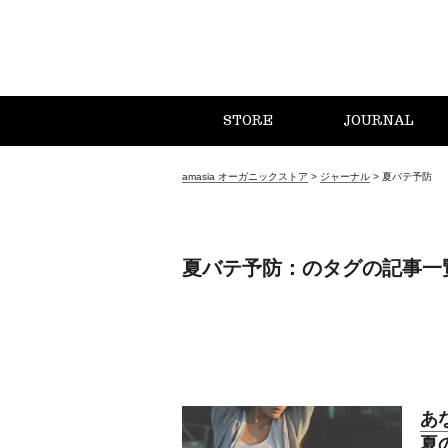
STORE
JOURNAL
amasia オーガニックストア
>
ジャーナル
>
夏バテ予防
夏バテ予防：のタグの記事一
あ
夏