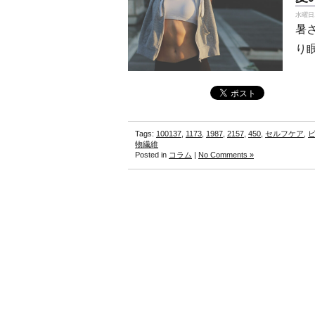
水曜日, 
暑
り
Tags:
100137
,
1173
,
1987
,
2157
,
450
,
セルフケア
,
物繊維
Posted in
コラム
|
No Comments »