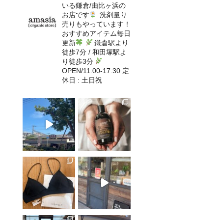
いる鎌倉/由比ヶ浜の
お店です
洗剤量り
売りもやっています！
おすすめアイテム毎日
更新
鎌倉駅より
徒歩7分 / 和田塚駅よ
り徒歩3分
OPEN/11:00-17:30 定
休日 : 土日祝