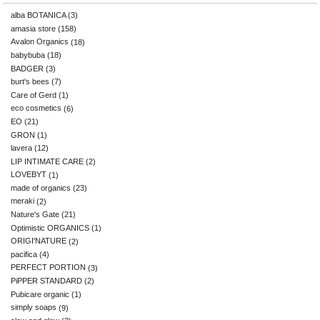
alba BOTANICA
(3)
amasia store
(158)
Avalon Organics
(18)
babybuba
(18)
BADGER
(3)
burt's bees
(7)
Care of Gerd
(1)
eco cosmetics
(6)
EO
(21)
GRON
(1)
lavera
(12)
LIP INTIMATE CARE
(2)
LOVEBYT
(1)
made of organics
(23)
meraki
(2)
Nature's Gate
(21)
Optimistic ORGANICS
(1)
ORIGI'NATURE
(2)
pacifica
(4)
PERFECT PORTION
(3)
PiPPER STANDARD
(2)
Pubicare organic
(1)
simply soaps
(9)