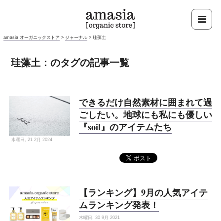
amasia オーガニックストア
>
ジャーナル
>
珪藻土
珪藻土：のタグの記事一覧
できるだけ自然素材に囲まれて過
ごしたい。地球にも私にも優しい
『soil』のアイテムたち
水曜日, 21 2月 2024
【ランキング】9月の人気アイテ
ムランキング発表！
木曜日, 30 9月 2021