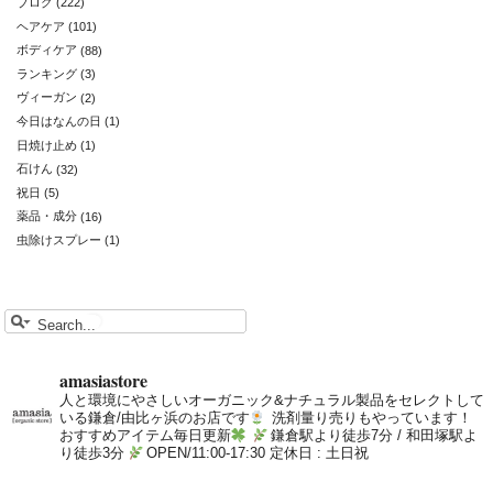
ブログ
(222)
ヘアケア
(101)
ボディケア
(88)
ランキング
(3)
ヴィーガン
(2)
今日はなんの日
(1)
日焼け止め
(1)
石けん
(32)
祝日
(5)
薬品・成分
(16)
虫除けスプレー
(1)
amasiastore
人と環境にやさしいオーガニック&ナチュラル製品をセレクトして
いる鎌倉/由比ヶ浜のお店です
洗剤量り売りもやっています！
おすすめアイテム毎日更新
鎌倉駅より徒歩7分 / 和田塚駅よ
り徒歩3分
OPEN/11:00-17:30 定休日 : 土日祝