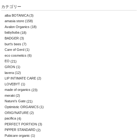
カテゴリー
alba BOTANICA
(3)
amasia store
(158)
Avalon Organics
(18)
babybuba
(18)
BADGER
(3)
burt's bees
(7)
Care of Gerd
(1)
eco cosmetics
(6)
EO
(21)
GRON
(1)
lavera
(12)
LIP INTIMATE CARE
(2)
LOVEBYT
(1)
made of organics
(23)
meraki
(2)
Nature's Gate
(21)
Optimistic ORGANICS
(1)
ORIGI'NATURE
(2)
pacifica
(4)
PERFECT PORTION
(3)
PiPPER STANDARD
(2)
Pubicare organic
(1)