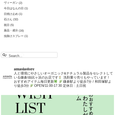
ヴィーガン
(2)
今日はなんの日
(1)
日焼け止め
(1)
石けん
(32)
祝日
(5)
薬品・成分
(16)
虫除けスプレー
(1)
amasiastore
人と環境にやさしいオーガニック&ナチュラル製品をセレクトして
いる鎌倉/由比ヶ浜のお店です
洗剤量り売りもやっています！
おすすめアイテム毎日更新
鎌倉駅より徒歩7分 / 和田塚駅よ
り徒歩3分
OPEN/11:00-17:30 定休日 : 土日祝