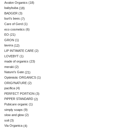
Avalon Organics
(18)
babybuba
(18)
BADGER
(3)
burt's bees
(7)
Care of Gerd
(1)
eco cosmetics
(6)
EO
(21)
GRON
(1)
lavera
(12)
LIP INTIMATE CARE
(2)
LOVEBYT
(1)
made of organics
(23)
meraki
(2)
Nature's Gate
(21)
Optimistic ORGANICS
(1)
ORIGI'NATURE
(2)
pacifica
(4)
PERFECT PORTION
(3)
PiPPER STANDARD
(2)
Pubicare organic
(1)
simply soaps
(9)
slow and glow
(2)
soil
(3)
Via Organica
(4)