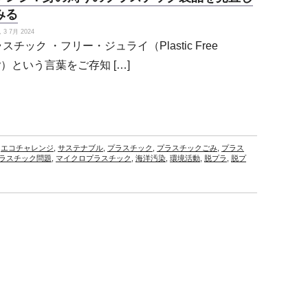
みる
3 7月 2024
スチック ・フリー・ジュライ（Plastic Free
ly）という言葉をご存知 […]
,
エコチャレンジ
,
サステナブル
,
プラスチック
,
プラスチックごみ
,
プラス
ラスチック問題
,
マイクロプラスチック
,
海洋汚染
,
環境活動
,
脱プラ
,
脱プ