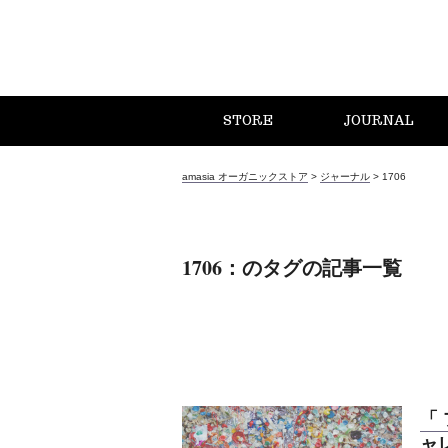
STORE
JOURNAL
amasia オーガニックストア
>
ジャーナル
>
1706
1706：のタグの記事一覧
「
ャ