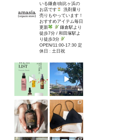
いる鎌倉/由比ヶ浜の
お店です
洗剤量り
売りもやっています！
おすすめアイテム毎日
更新
鎌倉駅より
徒歩7分 / 和田塚駅よ
り徒歩3分
OPEN/11:00-17:30 定
休日 : 土日祝