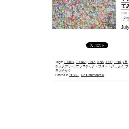
て
水曜日, 
プラ
Ju
Tags:
100014
,
100068
,
1012
,
1095
,
1706
,
1910
,
7月
チックフリー
,
プラスチック・フリー・ジュライ
,
プ
ラスチック
Posted in
コラム
|
No Comments »