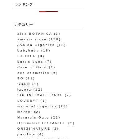
ランキング
カテゴリー
alba BOTANICA
(3)
amasia store
(158)
Avalon Organics
(18)
babybuba
(18)
BADGER
(3)
burt's bees
(7)
Care of Gerd
(1)
eco cosmetics
(6)
EO
(21)
GRON
(1)
lavera
(12)
LIP INTIMATE CARE
(2)
LOVEBYT
(1)
made of organics
(23)
meraki
(2)
Nature's Gate
(21)
Optimistic ORGANICS
(1)
ORIGI'NATURE
(2)
pacifica
(4)