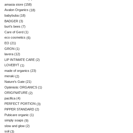
amasia store
(158)
Avalon Organics
(18)
babybuba
(18)
BADGER
(3)
burt's bees
(7)
Care of Gerd
(1)
eco cosmetics
(6)
EO
(21)
GRON
(1)
lavera
(12)
LIP INTIMATE CARE
(2)
LOVEBYT
(1)
made of organics
(23)
meraki
(2)
Nature's Gate
(21)
Optimistic ORGANICS
(1)
ORIGI'NATURE
(2)
pacifica
(4)
PERFECT PORTION
(3)
PiPPER STANDARD
(2)
Pubicare organic
(1)
simply soaps
(9)
slow and glow
(2)
soil
(3)