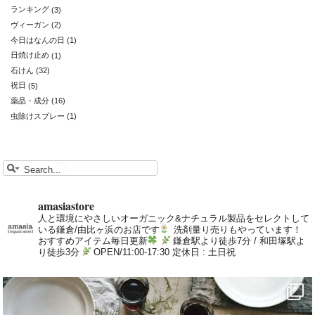
ランキング
(3)
ヴィーガン
(2)
今日はなんの日
(1)
日焼け止め
(1)
石けん
(32)
祝日
(5)
薬品・成分
(16)
虫除けスプレー
(1)
amasiastore
人と環境にやさしいオーガニック&ナチュラル製品をセレクトして
いる鎌倉/由比ヶ浜のお店です
洗剤量り売りもやっています！
おすすめアイテム毎日更新
鎌倉駅より徒歩7分 / 和田塚駅よ
り徒歩3分
OPEN/11:00-17:30 定休日 : 土日祝