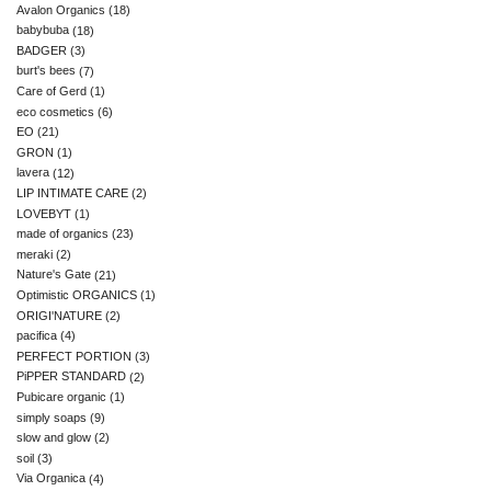
Avalon Organics
(18)
babybuba
(18)
BADGER
(3)
burt's bees
(7)
Care of Gerd
(1)
eco cosmetics
(6)
EO
(21)
GRON
(1)
lavera
(12)
LIP INTIMATE CARE
(2)
LOVEBYT
(1)
made of organics
(23)
meraki
(2)
Nature's Gate
(21)
Optimistic ORGANICS
(1)
ORIGI'NATURE
(2)
pacifica
(4)
PERFECT PORTION
(3)
PiPPER STANDARD
(2)
Pubicare organic
(1)
simply soaps
(9)
slow and glow
(2)
soil
(3)
Via Organica
(4)