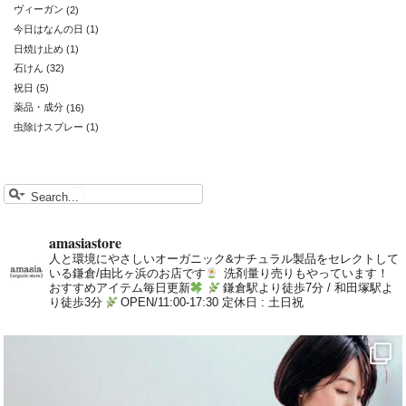
ヴィーガン
(2)
今日はなんの日
(1)
日焼け止め
(1)
石けん
(32)
祝日
(5)
薬品・成分
(16)
虫除けスプレー
(1)
amasiastore
人と環境にやさしいオーガニック&ナチュラル製品をセレクトして
いる鎌倉/由比ヶ浜のお店です
洗剤量り売りもやっています！
おすすめアイテム毎日更新
鎌倉駅より徒歩7分 / 和田塚駅よ
り徒歩3分
OPEN/11:00-17:30 定休日 : 土日祝