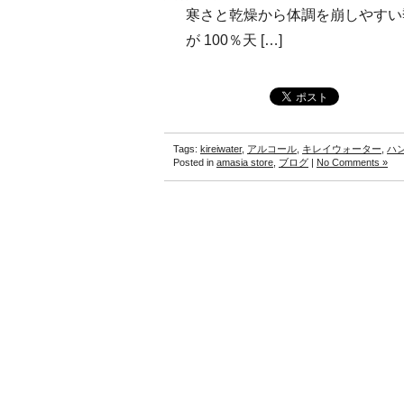
寒さと乾燥から体調を崩しやすい
が 100％天 […]
Tags:
kireiwater
,
アルコール
,
キレイウォーター
,
ハ
Posted in
amasia store
,
ブログ
|
No Comments »