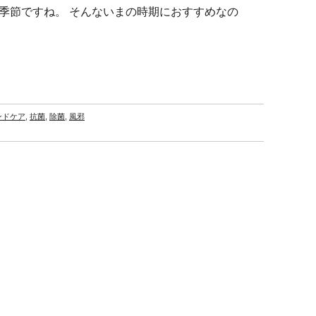
季節ですね。 そんないまの時期におすすめなの
ンドケア
,
抗菌
,
除菌
,
風邪