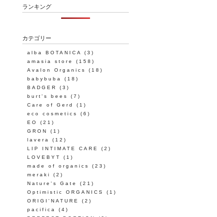
ランキング
カテゴリー
alba BOTANICA
(3)
amasia store
(158)
Avalon Organics
(18)
babybuba
(18)
BADGER
(3)
burt's bees
(7)
Care of Gerd
(1)
eco cosmetics
(6)
EO
(21)
GRON
(1)
lavera
(12)
LIP INTIMATE CARE
(2)
LOVEBYT
(1)
made of organics
(23)
meraki
(2)
Nature's Gate
(21)
Optimistic ORGANICS
(1)
ORIGI'NATURE
(2)
pacifica
(4)