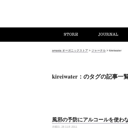
STORE
JOURNAL
amasia オーガニックストア
>
ジャーナル
>
kireiwater
kireiwater：のタグの記事一
風邪の予防にアルコールを使わな
月曜日, 28 11月 2011