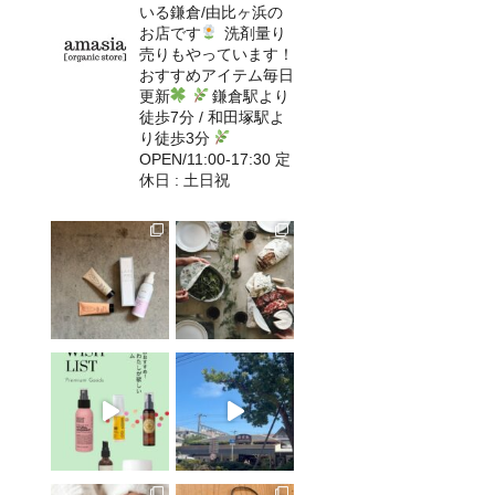
いる鎌倉/由比ヶ浜の
お店です
洗剤量り
売りもやっています！
おすすめアイテム毎日
更新
鎌倉駅より
徒歩7分 / 和田塚駅よ
り徒歩3分
OPEN/11:00-17:30 定
休日 : 土日祝