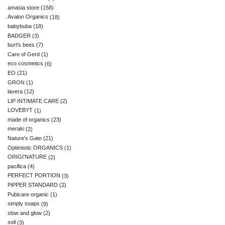
amasia store
(158)
Avalon Organics
(18)
babybuba
(18)
BADGER
(3)
burt's bees
(7)
Care of Gerd
(1)
eco cosmetics
(6)
EO
(21)
GRON
(1)
lavera
(12)
LIP INTIMATE CARE
(2)
LOVEBYT
(1)
made of organics
(23)
meraki
(2)
Nature's Gate
(21)
Optimistic ORGANICS
(1)
ORIGI'NATURE
(2)
pacifica
(4)
PERFECT PORTION
(3)
PiPPER STANDARD
(2)
Pubicare organic
(1)
simply soaps
(9)
slow and glow
(2)
soil
(3)