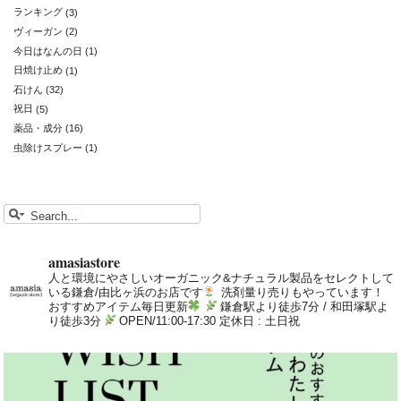
ランキング
(3)
ヴィーガン
(2)
今日はなんの日
(1)
日焼け止め
(1)
石けん
(32)
祝日
(5)
薬品・成分
(16)
虫除けスプレー
(1)
amasiastore
人と環境にやさしいオーガニック&ナチュラル製品をセレクトして
いる鎌倉/由比ヶ浜のお店です
洗剤量り売りもやっています！
おすすめアイテム毎日更新
鎌倉駅より徒歩7分 / 和田塚駅よ
り徒歩3分
OPEN/11:00-17:30 定休日 : 土日祝