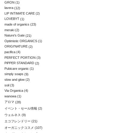
GRON
(1)
lavera
(12)
LIP INTIMATE CARE
(2)
LOVEBYT
(1)
made of organics
(23)
meraki
(2)
Nature's Gate
(21)
Optimistic ORGANICS
(1)
ORIGI'NATURE
(2)
pacifica
(4)
PERFECT PORTION
(3)
PiPPER STANDARD
(2)
Pubicare organic
(1)
simply soaps
(9)
slow and glow
(2)
soil
(3)
Via Organica
(4)
wanowa
(1)
アロマ
(28)
イベント・セール情報
(2)
ウェルネス
(9)
エコフレンドリー
(21)
オーガニックコスメ
(107)