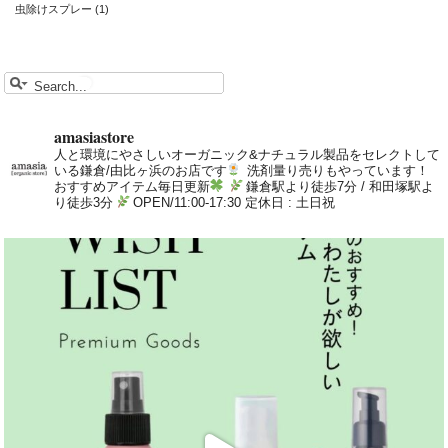
虫除けスプレー
(1)
amasiastore
人と環境にやさしいオーガニック&ナチュラル製品をセレクトして
いる鎌倉/由比ヶ浜のお店です
洗剤量り売りもやっています！
おすすめアイテム毎日更新
鎌倉駅より徒歩7分 / 和田塚駅よ
り徒歩3分
OPEN/11:00-17:30 定休日 : 土日祝