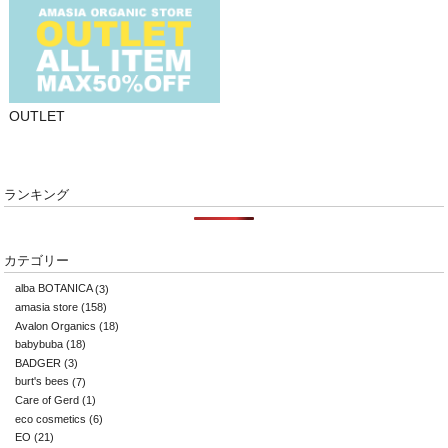
OUTLET
ランキング
カテゴリー
alba BOTANICA
(3)
amasia store
(158)
Avalon Organics
(18)
babybuba
(18)
BADGER
(3)
burt's bees
(7)
Care of Gerd
(1)
eco cosmetics
(6)
EO
(21)