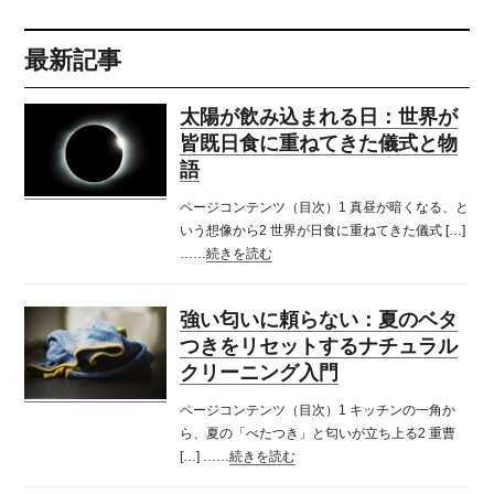
最新記事
太陽が飲み込まれる日：世界が
皆既日食に重ねてきた儀式と物
語
ページコンテンツ（目次）1 真昼が暗くなる、と
いう想像から2 世界が日食に重ねてきた儀式 […]
……
続きを読む
強い匂いに頼らない：夏のベタ
つきをリセットするナチュラル
クリーニング入門
ページコンテンツ（目次）1 キッチンの一角か
ら、夏の「べたつき」と匂いが立ち上る2 重曹
[…] ……
続きを読む