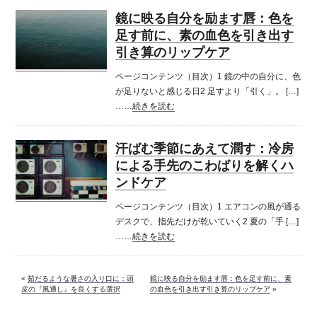
鏡に映る自分を励ます唇：色を
足す前に、素の血色を引き出す
引き算のリップケア
ページコンテンツ（目次）1 鏡の中の自分に、色
が足りないと感じる日2 足すより「引く」。 […]
……
続きを読む
汗ばむ季節にあえて潤す：冷房
による手先のこわばりを解くハ
ンドケア
ページコンテンツ（目次）1 エアコンの風が通る
デスクで、指先だけが乾いていく2 夏の「手 […]
……
続きを読む
«
茹だるような暑さの入り口に：頭
鏡に映る自分を励ます唇：色を足す前に、素
皮の『風通し』を良くする選択
の血色を引き出す引き算のリップケア
»