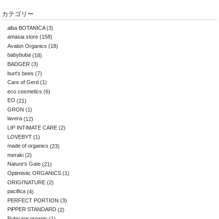
カテゴリー
alba BOTANICA
(3)
amasia store
(158)
Avalon Organics
(18)
babybuba
(18)
BADGER
(3)
burt's bees
(7)
Care of Gerd
(1)
eco cosmetics
(6)
EO
(21)
GRON
(1)
lavera
(12)
LIP INTIMATE CARE
(2)
LOVEBYT
(1)
made of organics
(23)
meraki
(2)
Nature's Gate
(21)
Optimistic ORGANICS
(1)
ORIGI'NATURE
(2)
pacifica
(4)
PERFECT PORTION
(3)
PiPPER STANDARD
(2)
Pubicare organic
(1)