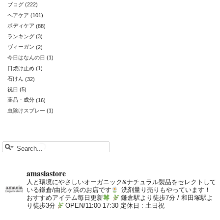
ブログ
(222)
ヘアケア
(101)
ボディケア
(88)
ランキング
(3)
ヴィーガン
(2)
今日はなんの日
(1)
日焼け止め
(1)
石けん
(32)
祝日
(5)
薬品・成分
(16)
虫除けスプレー
(1)
amasiastore
人と環境にやさしいオーガニック&ナチュラル製品をセレクトして
いる鎌倉/由比ヶ浜のお店です
洗剤量り売りもやっています！
おすすめアイテム毎日更新
鎌倉駅より徒歩7分 / 和田塚駅よ
り徒歩3分
OPEN/11:00-17:30 定休日 : 土日祝