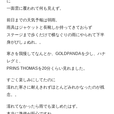
に
一面雲に覆われて何も見えず。
前日までの天気予報は弱雨。
雨具はジャケットと長靴しか持ってきておらず
ステージまで歩くだけで横なぐりの雨にやられて下半
身がびしょぬれ。。
寒さを我慢してなんとか、GOLDPANDAを少し、ハナ
レグミ、
PRINS THOMASを20分くらい見れました。
すごく楽しみにしてたのに
濡れた寒さに耐えきれずほとんどみれかなったのが残
念。。
濡れてなかったら雨でも楽しめたはず。
本当に準備が肝心ですね。。