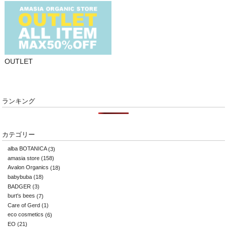
OUTLET
ランキング
カテゴリー
alba BOTANICA
(3)
amasia store
(158)
Avalon Organics
(18)
babybuba
(18)
BADGER
(3)
burt's bees
(7)
Care of Gerd
(1)
eco cosmetics
(6)
EO
(21)