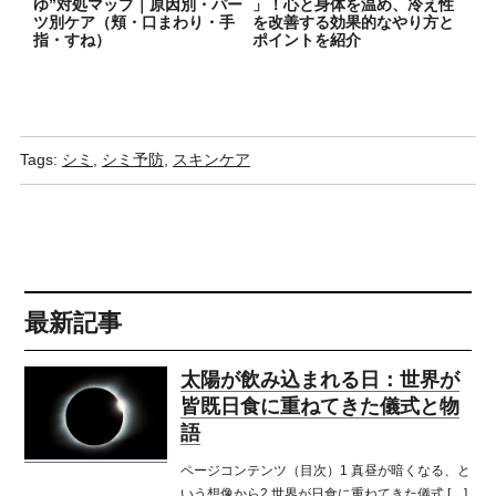
ゆ”対処マップ｜原因別・パー
」！心と身体を温め、冷え性
ツ別ケア（頬・口まわり・手
を改善する効果的なやり方と
指・すね）
ポイントを紹介
Tags:
シミ
,
シミ予防
,
スキンケア
最新記事
太陽が飲み込まれる日：世界が
皆既日食に重ねてきた儀式と物
語
ページコンテンツ（目次）1 真昼が暗くなる、と
いう想像から2 世界が日食に重ねてきた儀式 […]