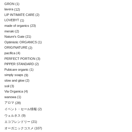
GRON
(1)
lavera
(12)
LIP INTIMATE CARE
(2)
LOVEBYT
(1)
made of organics
(23)
meraki
(2)
Nature's Gate
(21)
Optimistic ORGANICS
(1)
ORIGI'NATURE
(2)
pacifica
(4)
PERFECT PORTION
(3)
PiPPER STANDARD
(2)
Pubicare organic
(1)
simply soaps
(9)
slow and glow
(2)
soil
(3)
Via Organica
(4)
wanowa
(1)
アロマ
(28)
イベント・セール情報
(2)
ウェルネス
(9)
エコフレンドリー
(21)
オーガニックコスメ
(107)