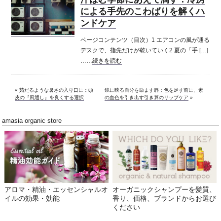
による手先のこわばりを解くハ
ンドケア
ページコンテンツ（目次）1 エアコンの風が通る
デスクで、指先だけが乾いていく2 夏の「手 […]
……
続きを読む
«
茹だるような暑さの入り口に：頭
鏡に映る自分を励ます唇：色を足す前に、素
皮の『風通し』を良くする選択
の血色を引き出す引き算のリップケア
»
amasia organic store
アロマ・精油・エッセンシャルオ
オーガニックシャンプーを髪質、
イルの効果・効能
香り、価格、ブランドからお選び
ください