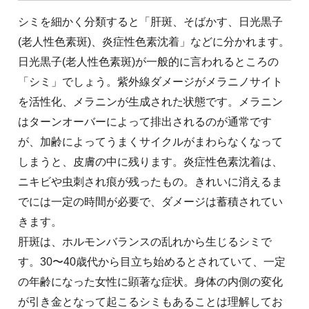
シミを細かく分類すると「肝斑、そばかす、日光黒子
(老人性色素斑)、炎症性色素沈着」などに分かれます。
日光黒子(老人性色素斑)が一般的に言われるところの
「シミ」でしょう。紫外線ダメージがメラニノサイト
を活性化、メラニンが生成された状態です。メラニン
はターンオーバーによって排出されるのが通常です
が、加齢によってうまくサイクルがまわらなくなって
しまうと、皮膚の中に残ります。炎症性色素沈着は、
ニキビや虫刺され痕が残ったもの。きれいに消えるま
でには一定の時間が必要で、ダメージは蓄積されてい
きます。
肝斑は、ホルモンバランスの乱れから生じるシミで
す。30〜40歳代から目立ち始めるとされていて、一定
の年齢になった女性に顕著な症状。身体の内側の変化
が引き金となって起こるシミもあることは理解してお