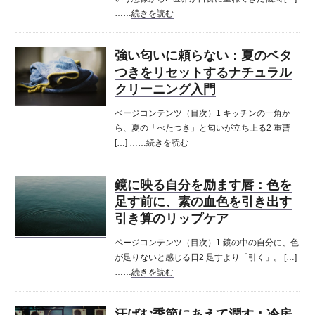
……
続きを読む
強い匂いに頼らない：夏のベタ
つきをリセットするナチュラル
クリーニング入門
ページコンテンツ（目次）1 キッチンの一角か
ら、夏の「べたつき」と匂いが立ち上る2 重曹
[…] ……
続きを読む
鏡に映る自分を励ます唇：色を
足す前に、素の血色を引き出す
引き算のリップケア
ページコンテンツ（目次）1 鏡の中の自分に、色
が足りないと感じる日2 足すより「引く」。 […]
……
続きを読む
汗ばむ季節にあえて潤す：冷房