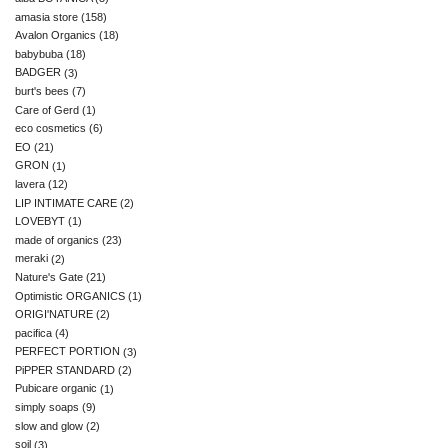
amasia store
(158)
Avalon Organics
(18)
babybuba
(18)
BADGER
(3)
burt's bees
(7)
Care of Gerd
(1)
eco cosmetics
(6)
EO
(21)
GRON
(1)
lavera
(12)
LIP INTIMATE CARE
(2)
LOVEBYT
(1)
made of organics
(23)
meraki
(2)
Nature's Gate
(21)
Optimistic ORGANICS
(1)
ORIGI'NATURE
(2)
pacifica
(4)
PERFECT PORTION
(3)
PiPPER STANDARD
(2)
Pubicare organic
(1)
simply soaps
(9)
slow and glow
(2)
soil
(3)