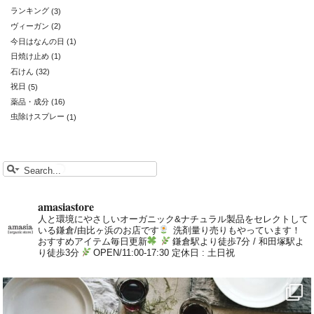
ランキング
(3)
ヴィーガン
(2)
今日はなんの日
(1)
日焼け止め
(1)
石けん
(32)
祝日
(5)
薬品・成分
(16)
虫除けスプレー
(1)
amasiastore
人と環境にやさしいオーガニック&ナチュラル製品をセレクトして
いる鎌倉/由比ヶ浜のお店です
洗剤量り売りもやっています！
おすすめアイテム毎日更新
鎌倉駅より徒歩7分 / 和田塚駅よ
り徒歩3分
OPEN/11:00-17:30 定休日 : 土日祝