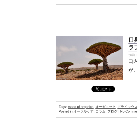
口
ラ
水曜日, 
口
が
Tags:
made of organics
,
オーガニック
,
ドライマウ
Posted in
オーラルケア
,
コラム
,
ブログ
|
No Commen