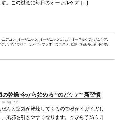
ます。この機会に毎日のオーラルケア […]
ー
,
エアコン
,
オーガニック
,
オーガニックコスメ
,
オーラルケア
,
ガムケア
,
ィケア
,
マヌカハニー
,
メイドオブオーガニクス
,
乾燥
,
保湿
,
冬
,
喉
,
喉の痛
気の乾燥 今から始める ”のどケア” 新習慣
29 10月 2020
んだんと空気が乾燥してくるので喉がイガイガし
り、風邪を引きやすくなります。今から予防 […]