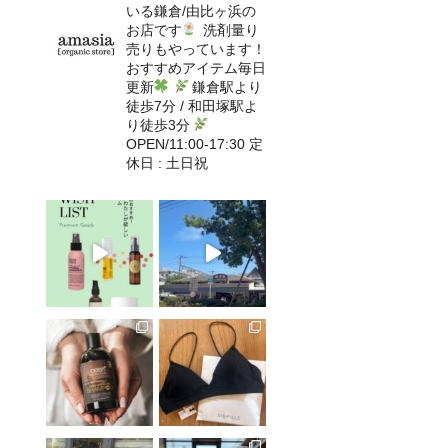
いる鎌倉/由比ヶ浜の
お店です
洗剤量り
売りもやっています！
おすすめアイテム毎日
更新
鎌倉駅より
徒歩7分 / 和田塚駅よ
り徒歩3分
OPEN/11:00-17:30 定
休日 : 土日祝