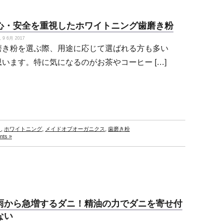
心・安全を重視したホワイトニング歯磨き粉
9 6月 2017
磨き粉を選ぶ際、用途に応じて選ばれる方も多い
思います。特に気になるのがお茶やコーヒー […]
ト
,
ホワイトニング
,
メイドオブオーガニクス
,
歯磨き粉
ts »
雨から急増するダニ！精油の力でダニを寄せ付
ない