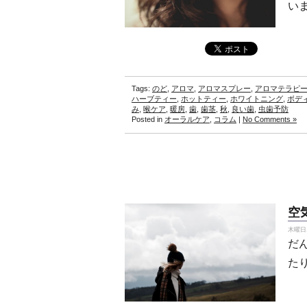
い
Tags:
のど
,
アロマ
,
アロマスプレー
,
アロマテラピ
ハーブティー
,
ホットティー
,
ホワイトニング
,
ボデ
み
,
喉ケア
,
暖房
,
歯
,
歯茎
,
秋
,
良い歯
,
虫歯予防
Posted in
オーラルケア
,
コラム
|
No Comments »
空
木曜日, 
だ
た