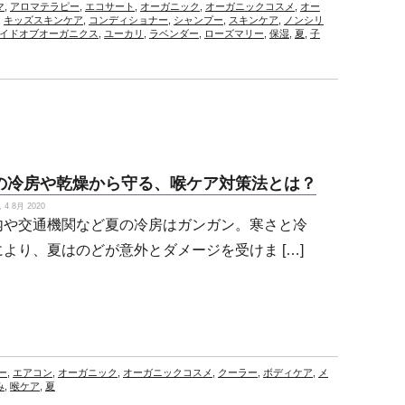
マ
,
アロマテラピー
,
エコサート
,
オーガニック
,
オーガニックコスメ
,
オー
,
キッズスキンケア
,
コンディショナー
,
シャンプー
,
スキンケア
,
ノンシリ
イドオブオーガニクス
,
ユーカリ
,
ラベンダー
,
ローズマリー
,
保湿
,
夏
,
子
の冷房や乾燥から守る、喉ケア対策法とは？
4 8月 2020
内や交通機関など夏の冷房はガンガン。寒さと冷
により、夏はのどが意外とダメージを受けま […]
ー
,
エアコン
,
オーガニック
,
オーガニックコスメ
,
クーラー
,
ボディケア
,
メ
み
,
喉ケア
,
夏