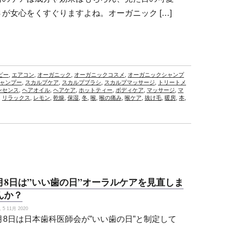
さが女心をくすぐりますよね。オーガニック […]
ピー
,
エアコン
,
オーガニック
,
オーガニックコスメ
,
オーガニックシャンプ
ャンプー
,
スカルプケア
,
スカルプブラシ
,
スカルプマッサージ
,
トリートメ
ンセンス
,
ヘアオイル
,
ヘアケア
,
ホットティー
,
ボディケア
,
マッサージ
,
マ
,
リラックス
,
レモン
,
乾燥
,
保湿
,
冬
,
喉
,
喉の痛み
,
喉ケア
,
抜け毛
,
暖房
,
本
,
1月8日は”いい歯の日”オーラルケアを見直しま
んか？
5 11月 2020
1月8日は日本歯科医師会が”いい歯の日”と制定して