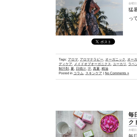
金曜日, 
猛
っ
Tags:
アロマ
,
アロマテラピー
,
オーガニック
,
オー
ディケア
,
メイドオブオーガニクス
,
ユーカリ
,
ラベ
制汗剤
,
夏
,
日焼け
,
汗
,
真夏
,
精油
Posted in
コラム
,
スキンケア
|
No Comments »
毎
ク
木曜日, 
毎