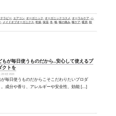
マテラピー
,
エアコン
,
オーガニック
,
オーガニックコスメ
,
オーラルケア
,
ハ
ー
,
メイドオブオーガニクス
,
乾燥
,
保湿
,
冬
,
喉
,
喉の痛み
,
喉ケア
,
暖房
,
秋
どもが毎日使うものだから..安心して使えるプ
ダクトを
28 8月 2020
供が毎日使うものだからこそこだわりたいプロダ
ト。成分や香り、アレルギーや安全性、効能 […]