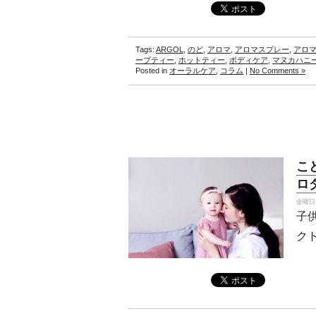
Tags:
ARGOL
,
のど
,
アロマ
,
アロマスプレー
,
アロ
ーブティー
,
ホットティー
,
ボディケア
,
マヌカハニ
Posted in
オーラルケア
,
コラム
|
No Comments »
こ
ロ
金曜日, 
子
ク