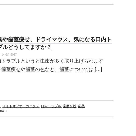
臭や歯茎痩せ、ドライマウス、気になる口内ト
ブルどうしてますか？
14 6月 2017
内トラブルというと虫歯が多く取り上げられます
、歯茎痩せや歯茎の色など、歯茎については […]
ス
,
メイドオブオーガニクス
,
口内トラブル
,
歯磨き粉
,
歯茎
ts »