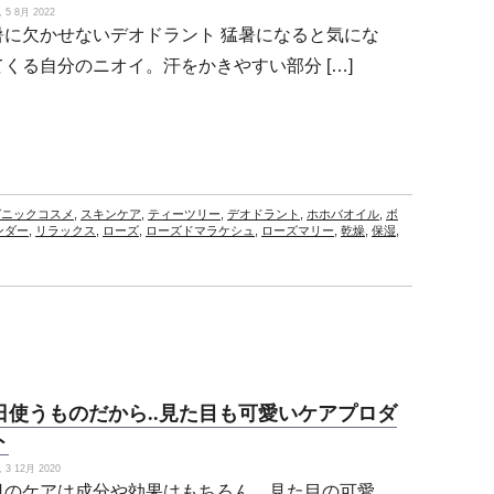
5 8月 2022
暑に欠かせないデオドラント 猛暑になると気にな
てくる自分のニオイ。汗をかきやすい部分 […]
ガニックコスメ
,
スキンケア
,
ティーツリー
,
デオドラント
,
ホホバオイル
,
ボ
ンダー
,
リラックス
,
ローズ
,
ローズドマラケシュ
,
ローズマリー
,
乾燥
,
保湿
,
日使うものだから..見た目も可愛いケアプロダ
ト
3 12月 2020
日のケアは成分や効果はもちろん、見た目の可愛