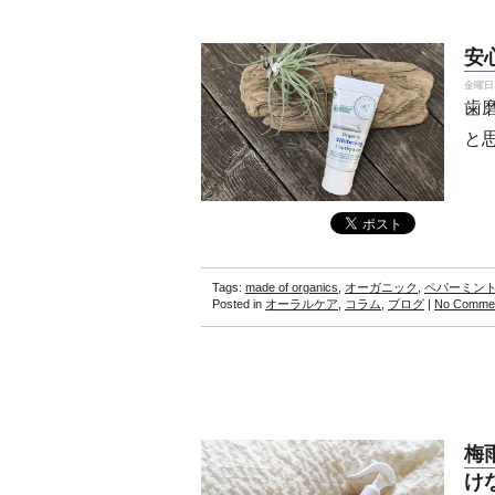
安
金曜日, 
歯
と
Tags:
made of organics
,
オーガニック
,
ペパーミン
Posted in
オーラルケア
,
コラム
,
ブログ
|
No Commen
梅
け