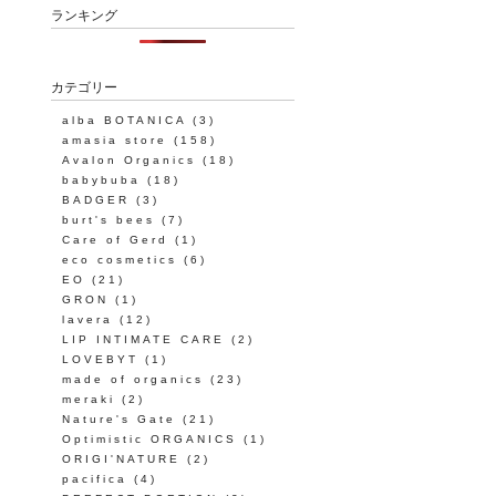
ランキング
カテゴリー
alba BOTANICA
(3)
amasia store
(158)
Avalon Organics
(18)
babybuba
(18)
BADGER
(3)
burt's bees
(7)
Care of Gerd
(1)
eco cosmetics
(6)
EO
(21)
GRON
(1)
lavera
(12)
LIP INTIMATE CARE
(2)
LOVEBYT
(1)
made of organics
(23)
meraki
(2)
Nature's Gate
(21)
Optimistic ORGANICS
(1)
ORIGI'NATURE
(2)
pacifica
(4)