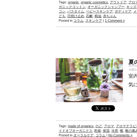
Tags:
organic
,
organic cosmetics
,
アウトドア
,
アロ
ガニックコットン
,
オーガニックシャンプー
,
キッズ
コン
,
バスタイム
,
ベビースキンケア
,
ボディケア
,
メ
ども
,
日焼け止め
,
石鹸
,
精油
,
赤ちゃん
Posted in
コラム
,
スキンケア
|
1 Comment »
夏
火曜日, 
室
気
Tags:
made of organics
,
のど
,
アロマ
,
アロマテラピ
イドオブオーガニクス
,
乾燥
,
保湿
,
冷房
,
喉
,
喉の痛
Posted in
オーラルケア
,
コラム
|
No Comments »