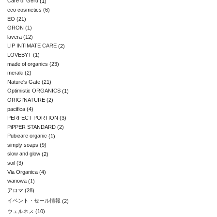
Care of Gerd
(1)
eco cosmetics
(6)
EO
(21)
GRON
(1)
lavera
(12)
LIP INTIMATE CARE
(2)
LOVEBYT
(1)
made of organics
(23)
meraki
(2)
Nature's Gate
(21)
Optimistic ORGANICS
(1)
ORIGI'NATURE
(2)
pacifica
(4)
PERFECT PORTION
(3)
PiPPER STANDARD
(2)
Pubicare organic
(1)
simply soaps
(9)
slow and glow
(2)
soil
(3)
Via Organica
(4)
wanowa
(1)
アロマ
(28)
イベント・セール情報
(2)
ウェルネス
(10)