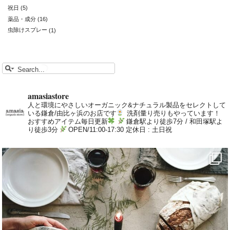
祝日
(5)
薬品・成分
(16)
虫除けスプレー
(1)
amasiastore
人と環境にやさしいオーガニック&ナチュラル製品をセレクトして
いる鎌倉/由比ヶ浜のお店です
洗剤量り売りもやっています！
おすすめアイテム毎日更新
鎌倉駅より徒歩7分 / 和田塚駅よ
り徒歩3分
OPEN/11:00-17:30 定休日 : 土日祝