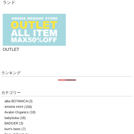
ランド
OUTLET
ランキング
カテゴリー
alba BOTANICA
(3)
amasia store
(158)
Avalon Organics
(18)
babybuba
(18)
BADGER
(3)
burt's bees
(7)